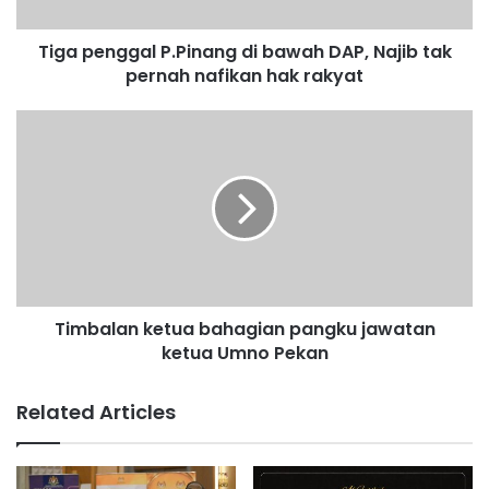
g
g
Tiga penggal P.Pinang di bawah DAP, Najib tak
a
pernah nafikan hak rakyat
l
P
.
T
P
i
i
m
n
b
a
a
n
l
g
a
d
n
i
k
b
Timbalan ketua bahagian pangku jawatan
e
a
ketua Umno Pekan
t
w
u
a
a
Related Articles
h
b
D
a
A
h
P
a