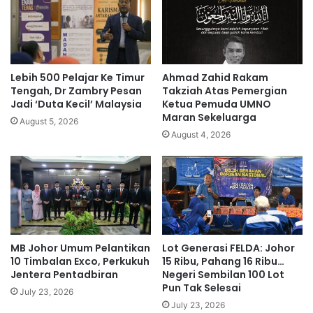
,
g
N
i
a
a
j
n
i
p
Lebih 500 Pelajar Ke Timur
Ahmad Zahid Rakam
b
a
Tengah, Dr Zambry Pesan
Takziah Atas Pemergian
t
n
Jadi ‘Duta Kecil’ Malaysia
Ketua Pemuda UMNO
a
Maran Sekeluarga
g
August 5, 2026
k
k
August 4, 2026
p
u
e
j
r
a
n
w
a
a
h
t
n
a
MB Johor Umum Pelantikan
Lot Generasi FELDA: Johor
a
n
10 Timbalan Exco, Perkukuh
15 Ribu, Pahang 16 Ribu…
f
k
Jentera Pentadbiran
Negeri Sembilan 100 Lot
i
e
Pun Tak Selesai
k
July 23, 2026
t
July 23, 2026
a
u