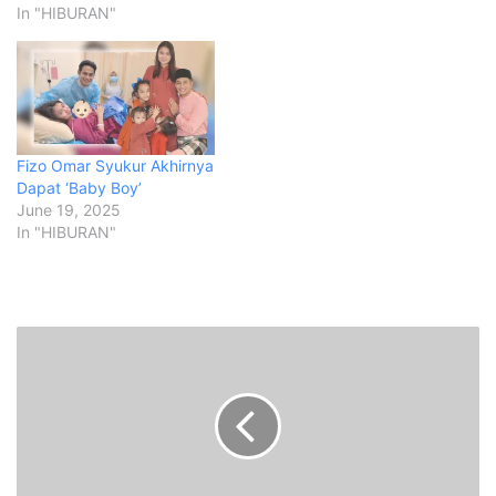
In "HIBURAN"
Fizo Omar Syukur Akhirnya
Dapat ‘Baby Boy’
June 19, 2025
In "HIBURAN"
T
i
g
a
p
e
n