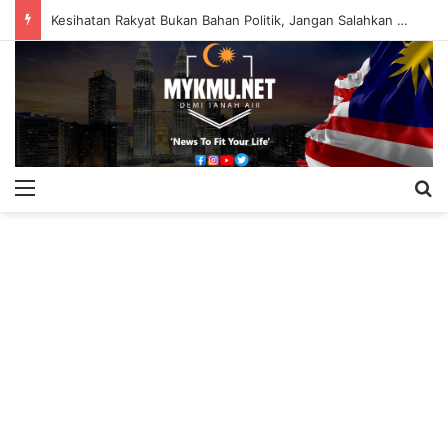
Kesihatan Rakyat Bukan Bahan Politik, Jangan Salahkan Onn Hafiz – Haslinda Salleh
Menu
S