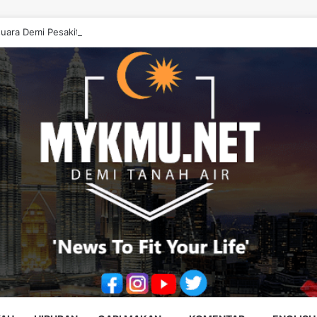
uara Demi Pesakit, Jangan Diputarbelitkan – Hasrunizah