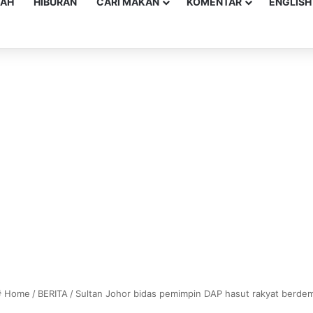
YAH
HIBURAN
CARI MAKAN
KOMENTAR
ENGLISH
Home
/
BERITA
/
Sultan Johor bidas pemimpin DAP hasut rakyat berde