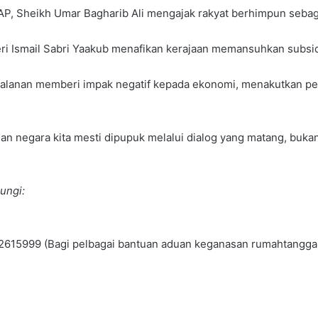
AP, Sheikh Umar Bagharib Ali mengajak rakyat berhimpun sebaga
eri Ismail Sabri Yaakub menafikan kerajaan memansuhkan subsi
 jalanan memberi impak negatif kepada ekonomi, menakutkan p
an negara kita mesti dipupuk melalui dialog yang matang, bu
ungi:
9-2615999 (Bagi pelbagai bantuan aduan keganasan rumahtangga 