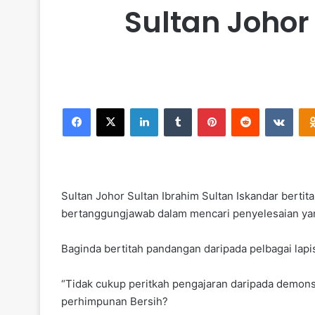
Sultan Johor
Facebook
X
LinkedIn
Tumblr
Pinterest
Reddit
VKontakte
Sultan Johor Sultan Ibrahim Sultan Iskandar bert
bertanggungjawab dalam mencari penyelesaian y
Baginda bertitah pandangan daripada pelbagai lapi
“Tidak cukup peritkah pengajaran daripada demonst
perhimpunan Bersih?