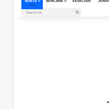
BERITA
BENCANA
EKSKLUSIF
JENA
Search
for