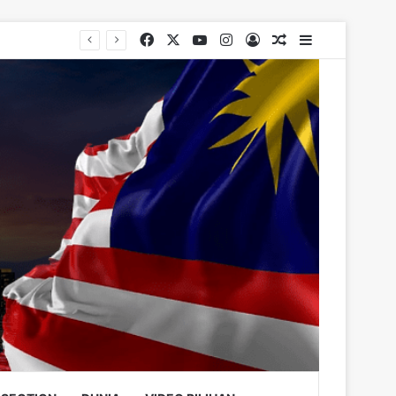
Facebook
X
YouTube
Instagram
Log In
Random Article
Sidebar