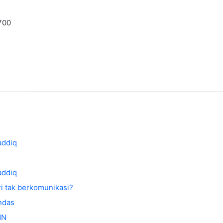
700
addiq
addiq
i tak berkomunikasi?
ndas
MN