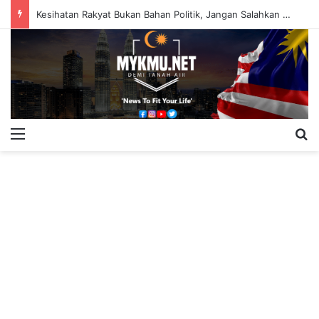
Kesihatan Rakyat Bukan Bahan Politik, Jangan Salahkan Onn Hafiz – Haslinda Salleh
Menu
S