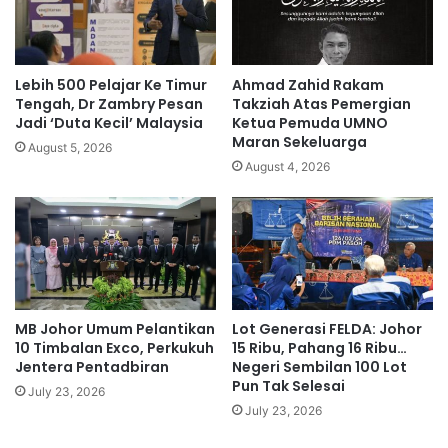
a
i
n
s
M
,
e
l
Lebih 500 Pelajar Ke Timur
Ahmad Zahid Rakam
n
e
Tengah, Dr Zambry Pesan
Takziah Atas Pemergian
t
l
Jadi ‘Duta Kecil’ Malaysia
Ketua Pemuda UMNO
e
Maran Sekeluarga
a
August 5, 2026
r
k
August 4, 2026
i
i
t
d
a
i
k
t
b
a
e
h
r
a
MB Johor Umum Pelantikan
Lot Generasi FELDA: Johor
k
n
10 Timbalan Exco, Perkukuh
15 Ribu, Pahang 16 Ribu…
o
Jentera Pentadbiran
Negeri Sembilan 100 Lot
m
Pun Tak Selesai
u
July 23, 2026
July 23, 2026
n
i