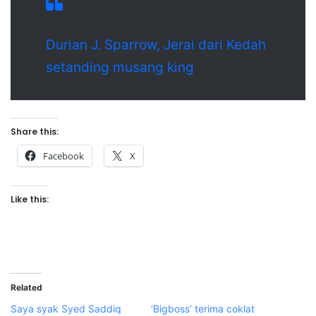
Durian J. Sparrow, Jerai dari Kedah
setanding musang king
Share this:
Facebook
X
Like this:
Related
Saya syak Syed Saddiq
‘Bigboss’ terima coklat