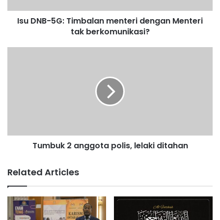
G
Isu DNB-5G: Timbalan menteri dengan Menteri
:
tak berkomunikasi?
T
i
m
T
b
u
a
m
l
b
a
u
n
k
m
2
e
a
n
n
t
Tumbuk 2 anggota polis, lelaki ditahan
g
e
g
r
o
Related Articles
i
t
d
a
e
p
n
o
g
l