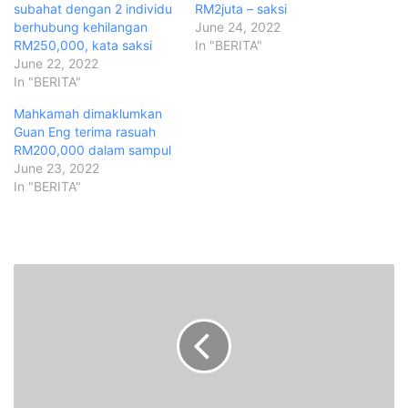
subahat dengan 2 individu
RM2juta – saksi
berhubung kehilangan
June 24, 2022
RM250,000, kata saksi
In "BERITA"
June 22, 2022
In "BERITA"
Mahkamah dimaklumkan
Guan Eng terima rasuah
RM200,000 dalam sampul
June 23, 2022
In "BERITA"
I
s
u
D
N
B
-
5