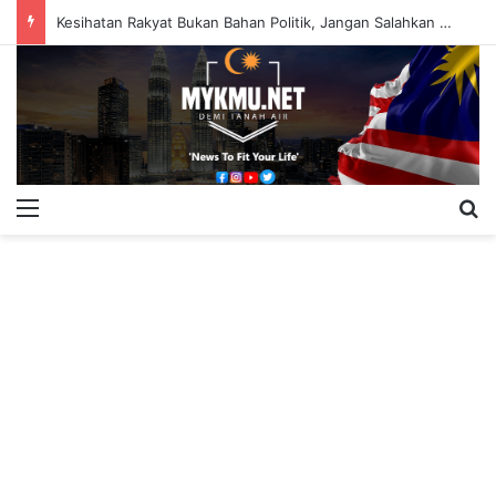
Kesihatan Rakyat Bukan Bahan Politik, Jangan Salahkan Onn Hafiz – Haslinda Salleh
Menu
S