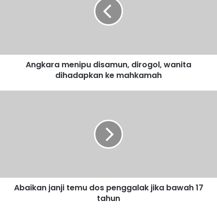
k
a
r
a
m
e
Angkara menipu disamun, dirogol, wanita
n
dihadapkan ke mahkamah
i
p
u
A
d
b
i
a
s
i
a
k
m
a
u
n
n
j
,
a
d
Abaikan janji temu dos penggalak jika bawah 17
n
i
tahun
j
r
i
o