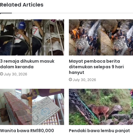
t
Related Articles
g
e
o
m
l
u
,
d
w
o
a
s
n
p
i
e
t
n
3 remaja dihukum masuk
Mayat pembaca berita
a
g
dalam keranda
ditemukan selepas 9 hari
d
g
hanyut
July 30, 2026
i
a
July 30, 2026
h
l
a
a
d
k
a
j
p
i
k
k
a
a
n
b
Wanita bawa RM180,000
Pendaki bawa lembu panjat
k
a