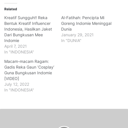
Related
Kreatif Sungguh!! Reka
Al-Fatihah: Pencipta Mi
Bentuk Kreatif Influencer
Goreng Indomie Meninggal
Indonesia, Hasilkan Jaket
Dunia
Dari Bungkusan Mee
January 29, 2021
Indomie
In "DUNIA"
April 7, 2021
In "INDONESIA"
Macam-macam Ragam:
Gadis Reka Gaun ‘Cosplay’
Guna Bungkusan Indomie
[VIDEO]
July 12, 2022
In "INDONESIA"
A
n
g