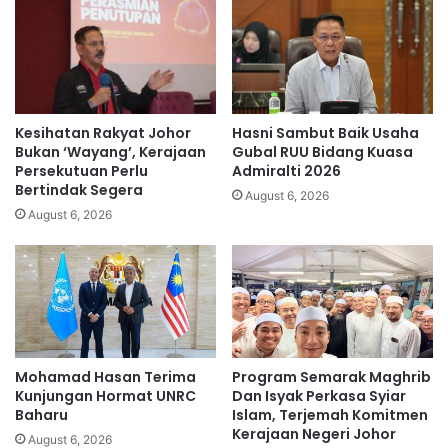
M
s
N
e
O
l
-
e
M
b
a
r
Kesihatan Rakyat Johor
Hasni Sambut Baik Usaha
h
i
Bukan ‘Wayang’, Kerajaan
Gubal RUU Bidang Kuasa
f
t
Persekutuan Perlu
Admiralti 2026
u
Bertindak Segera
i
August 6, 2026
z
,
August 6, 2026
2
p
e
n
i
a
g
Mohamad Hasan Terima
Program Semarak Maghrib
a
Kunjungan Hormat UNRC
Dan Isyak Perkasa Syiar
p
Baharu
Islam, Terjemah Komitmen
a
Kerajaan Negeri Johor
August 6, 2026
s