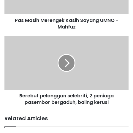
i
h
M
Pas Masih Merengek Kasih Sayang UMNO -
e
Mahfuz
r
e
n
B
g
e
e
r
k
e
K
b
a
u
s
t
i
p
h
e
S
Berebut pelanggan selebriti, 2 peniaga
l
a
pasembor bergaduh, baling kerusi
a
y
n
a
g
Related Articles
n
g
g
a
U
n