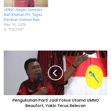
UMNO Negeri Sembilan
Nafi Khianati PH, Tegas
Pertahan Institusi Raja
May 19, 2026
In "POLITIK"
P
e
n
g
u
k
u
h
a
Pengukuhan Parti Jadi Fokus Utama UMNO
n
Beaufort, Yakin Terus Relevan
P
a