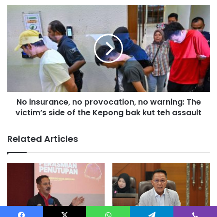
r
N
t
o
i
i
J
n
a
s
d
u
i
r
F
a
o
n
k
No insurance, no provocation, no warning: The
c
u
victim’s side of the Kepong bak kut teh assault
e
s
,
U
n
Related Articles
t
o
a
p
m
r
a
o
U
v
M
o
N
c
O
a