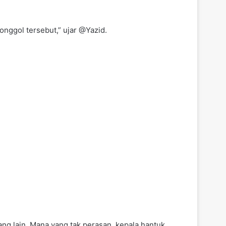
onggol tersebut,” ujar @Yazid.
ang lain. Mana yang tak perasan, kepala hantuk