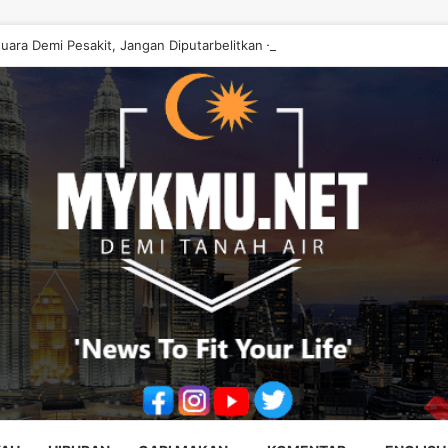
uara Demi Pesakit, Jangan Diputarbelitkan – Hasrunizah