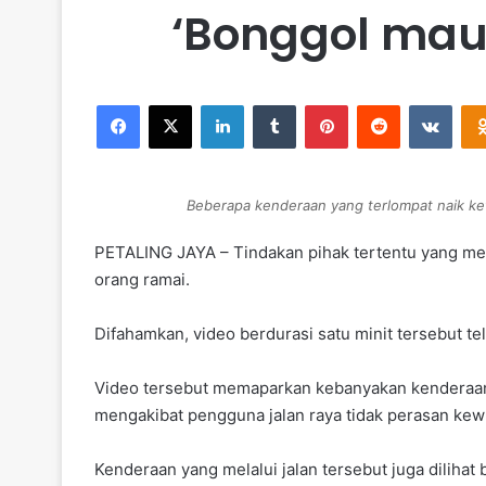
‘Bonggol mau
Facebook
X
LinkedIn
Tumblr
Pinterest
Reddit
VKontakte
Beberapa kenderaan yang terlompat naik ket
PETALING JAYA – Tindakan pihak tertentu yang me
orang ramai.
Difahamkan, video berdurasi satu minit tersebut te
Video tersebut memaparkan kebanyakan kenderaan yan
mengakibat pengguna jalan raya tidak perasan kew
Kenderaan yang melalui jalan tersebut juga dilih