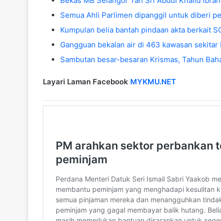
Bekas MB Selangor Tan Sri Abdul Khalid Ibr
Semua Ahli Parlimen dipanggil untuk diberi p
Kumpulan belia bantah pindaan akta berkait 
Gangguan bekalan air di 463 kawasan sekitar
Sambutan besar-besaran Krismas, Tahun Baha
Layari Laman Facebook
MYKMU.NET