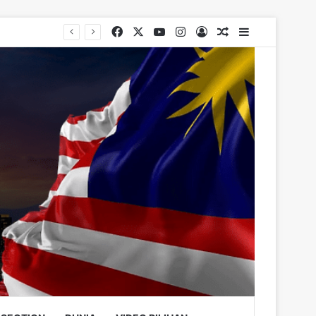
Facebook
X
YouTube
Instagram
Log In
Random Article
Sidebar