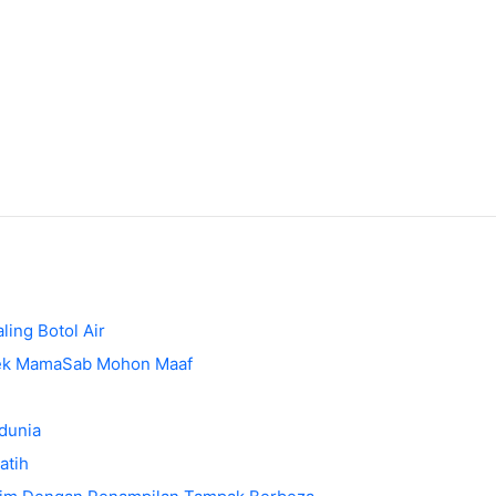
ing Botol Air
 Kek MamaSab Mohon Maaf
dunia
atih