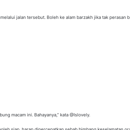
melalui jalan tersebut. Boleh ke alam barzakh jika tak perasan b
mbung macam ini. Bahayanya,” kata @Islovely.
ni boleh siap, harap dipercepatkan sebab bimbang keselamatan or