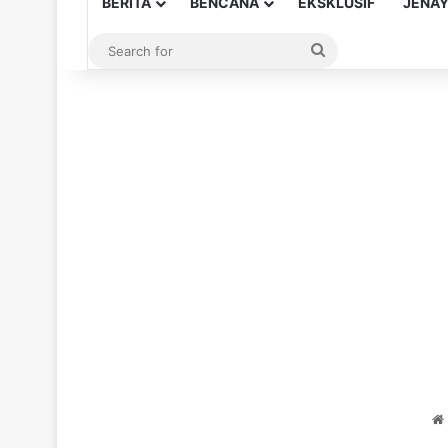
BERITA
BENCANA
EKSKLUSIF
JENA
Search
for