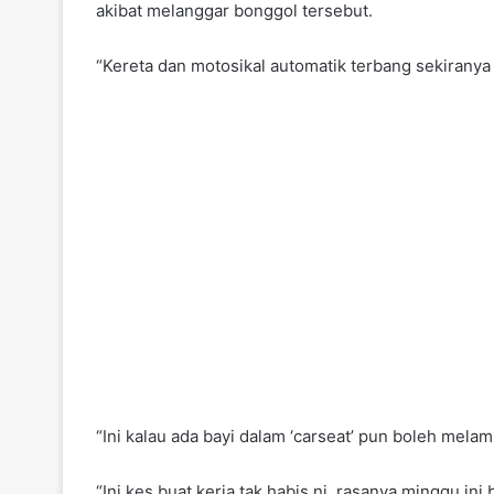
akibat melanggar bonggol tersebut.
“Kereta dan motosikal automatik terbang sekiranya 
“Ini kalau ada bayi dalam ‘carseat’ pun boleh mela
“Ini kes buat kerja tak habis ni, rasanya minggu i