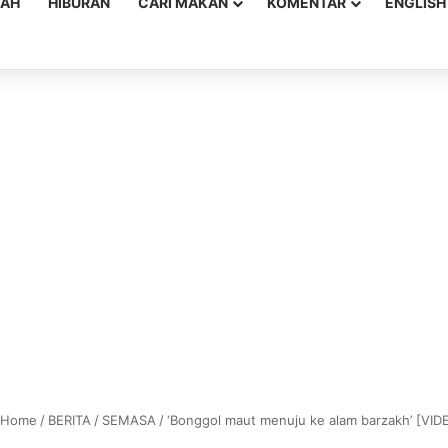
YAH
HIBURAN
CARI MAKAN
KOMENTAR
ENGLISH
Home
/
BERITA
/
SEMASA
/
‘Bonggol maut menuju ke alam barzakh’ [VID