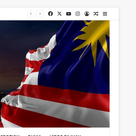
Facebook
X
YouTube
Instagram
Log In
Random Article
Sidebar