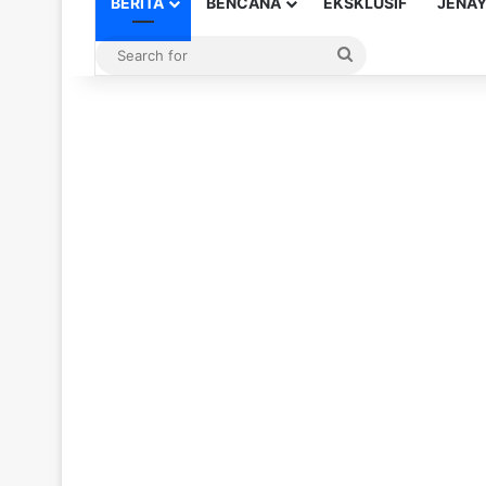
BERITA
BENCANA
EKSKLUSIF
JENA
Search
for