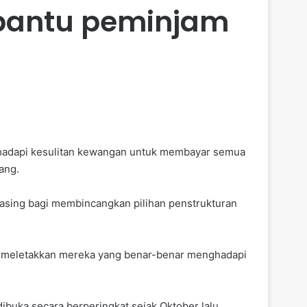
 bantu peminjam
ghadapi kesulitan kewangan untuk membayar semua
ang.
sing bagi membincangkan pilihan penstrukturan
us meletakkan mereka yang benar-benar menghadapi
ibuka secara berperingkat sejak Oktober lalu,