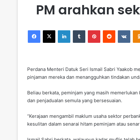
PM arahkan sek
Facebook
X
LinkedIn
Tumblr
Pinterest
Reddit
VKontakte
Perdana Menteri Datuk Seri Ismail Sabri Yaakob
pinjaman mereka dan menangguhkan tindakan unda
Beliau berkata, peminjam yang masih memerlukan
dan penjadualan semula yang bersesuaian.
‘‘Kerajaan mengambil maklum usaha sektor perban
kesulitan dalam senarai hitam peminjam atau senarai
Ismail Sabri berkata, walaupun kadar muflis telah