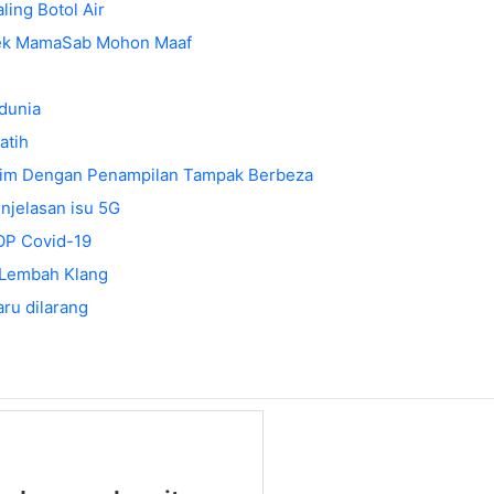
ing Botol Air
 Kek MamaSab Mohon Maaf
dunia
atih
ahim Dengan Penampilan Tampak Berbeza
enjelasan isu 5G
SOP Covid-19
 Lembah Klang
ru dilarang