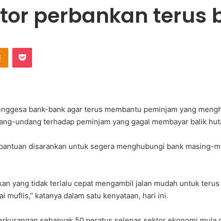
tor perbankan terus
Odnoklassniki
Pocket
 menggesa bank-bank agar terus membantu peminjam yang men
ng-undang terhadap peminjam yang gagal membayar balik hut
 bantuan disarankan untuk segera menghubungi bank masing-ma
kan yang tidak terlalu cepat mengambil jalan mudah untuk ter
 muflis,’’ katanya dalam satu kenyataan, hari ini.
 berkurangan sebanyak 50 peratus selepas sektor ekonomi mula d