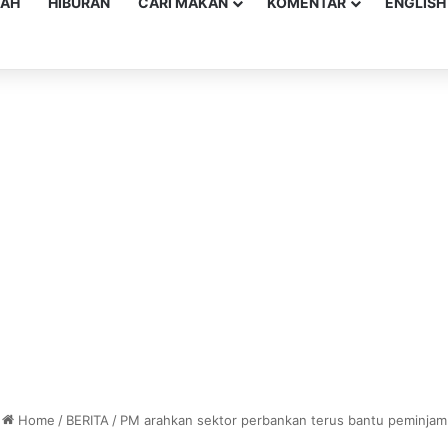
YAH
HIBURAN
CARI MAKAN
KOMENTAR
ENGLISH
Home
/
BERITA
/
PM arahkan sektor perbankan terus bantu peminjam