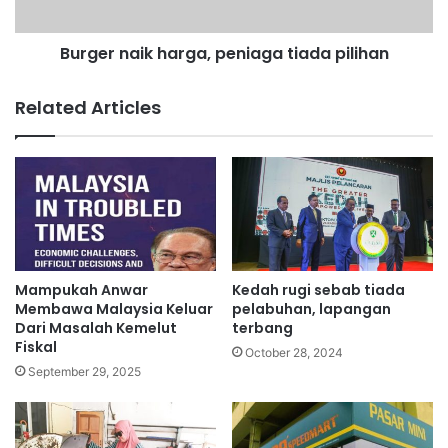
a
a
t
i
Burger naik harga, peniaga tiada pilihan
i
k
n
h
g
a
Related Articles
g
r
i
g
a
,
p
e
n
i
a
Mampukah Anwar
Kedah rugi sebab tiada
g
Membawa Malaysia Keluar
pelabuhan, lapangan
a
Dari Masalah Kemelut
terbang
Fiskal
t
October 28, 2024
i
September 29, 2025
a
d
a