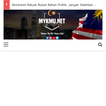
Kesihatan Rakyat Bukan Bahan Politik, Jangan Salahkan Onn Hafiz – Haslinda Salleh
Menu
S