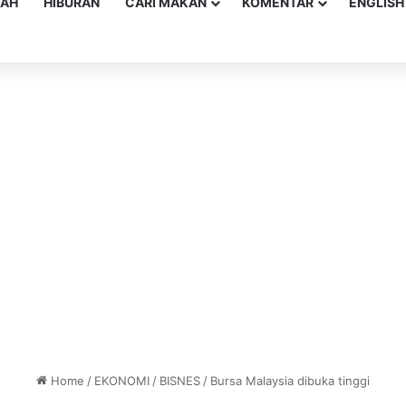
YAH
HIBURAN
CARI MAKAN
KOMENTAR
ENGLISH
Home
/
EKONOMI
/
BISNES
/
Bursa Malaysia dibuka tinggi