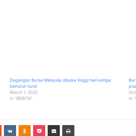
Dagangan Bursa Malaysia dibuka tinggi hari ketiga
Bur
berturut-turut
posi
March 1, 2022
Oct
In "BERITA"
In 
Reddit
VKontakte
Odnoklassniki
Pocket
Share via Email
Print