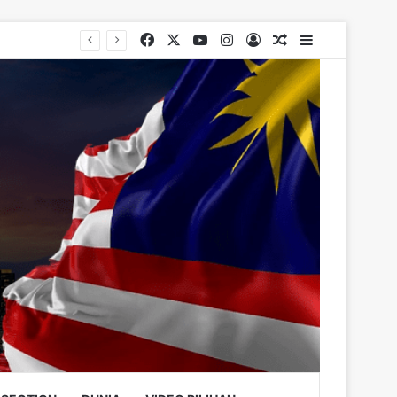
Facebook
X
YouTube
Instagram
Log In
Random Article
Sidebar