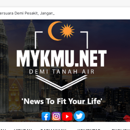
ersuara Demi Pesakit, Jangan Diputarbelitkan – Hasrunizah