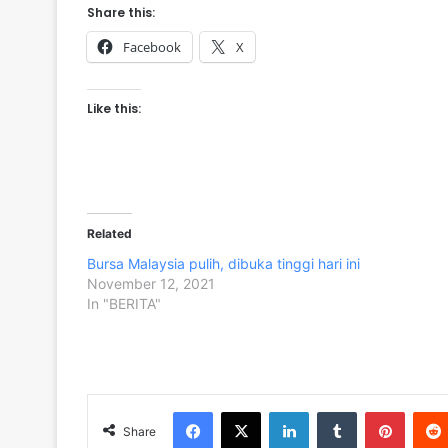
Share this:
Facebook
X
Like this:
Related
Bursa Malaysia pulih, dibuka tinggi hari ini
November 12, 2021
In "BERITA"
Facebook
X
LinkedIn
Tumblr
Pinterest
Share