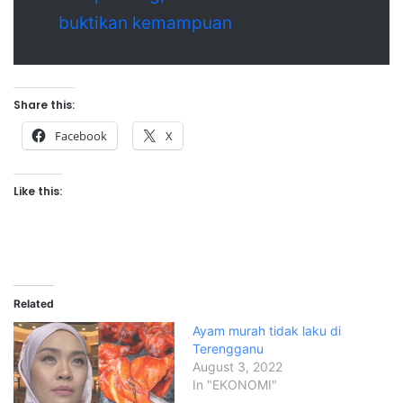
buktikan kemampuan
Share this:
Facebook
X
Like this:
Related
Ayam murah tidak laku di
Terengganu
August 3, 2022
In "EKONOMI"