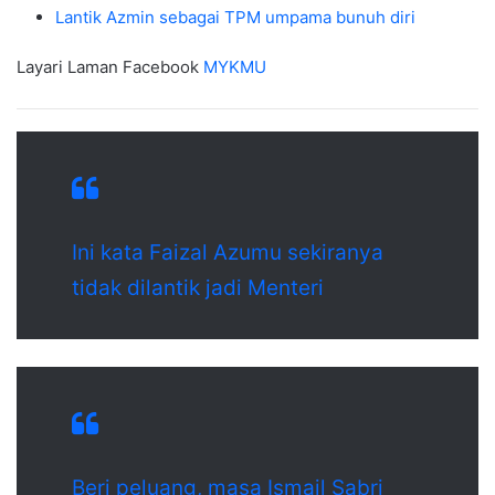
Lantik Azmin sebagai TPM umpama bunuh diri
Layari Laman Facebook
MYKMU
Ini kata Faizal Azumu sekiranya
tidak dilantik jadi Menteri
Beri peluang, masa Ismail Sabri