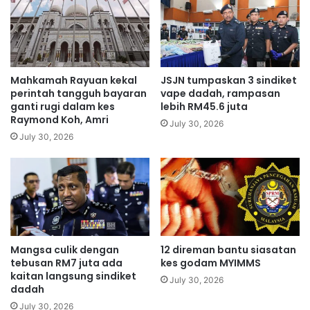
u
i
r
l
i
S
A
a
i
b
r
r
Mahkamah Rayuan kekal
JSJN tumpaskan 3 sindiket
M
i
perintah tangguh bayaran
vape dadah, rampasan
e
'
ganti rugi dalam kes
lebih RM45.6 juta
s
Raymond Koh, Amri
p
July 30, 2026
i
u
July 30, 2026
n
l
[
i
V
h
I
k
D
a
E
n
O
e
Mangsa culik dengan
12 direman bantu siasatan
]
k
tebusan RM7 juta ada
kes godam MYIMMS
o
kaitan langsung sindiket
n
July 30, 2026
dadah
o
July 30, 2026
m