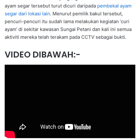
ayam segar tersebut turut dicuri daripada
pembekal ayam
segar dari lokasi lain
. Menurut pemilik bakul tersebut,
pencuri-pencuri itu sudah lama melakukan kegiatan ‘curi
ayam’ di sekitar kawasan Sungai Petani dan kali ini semua
aktiviti mereka telah terakam pada CCTV sebagai bukti.
VIDEO DIBAWAH:-