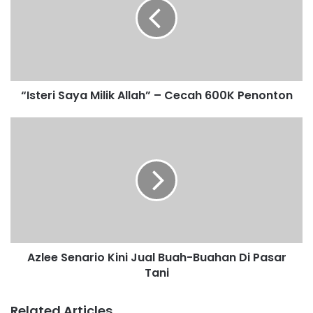
t
e
r
i
S
a
“Isteri Saya Milik Allah” – Cecah 600K Penonton
y
a
M
A
i
z
l
l
i
e
k
e
A
S
l
e
l
n
a
a
Azlee Senario Kini Jual Buah-Buahan Di Pasar
h
r
”
Tani
i
–
o
C
K
Related Articles