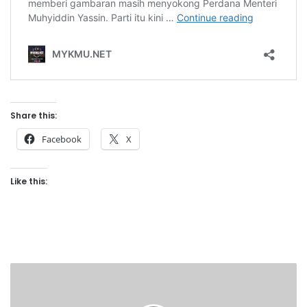
Share this:
Facebook
X
Like this:
“
I
s