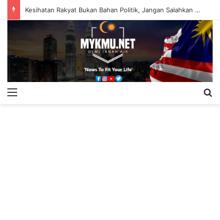
Kesihatan Rakyat Bukan Bahan Politik, Jangan Salahkan Onn Hafiz – Haslinda Salleh
Menu
S