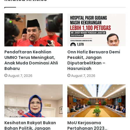
e
i
c
n
a
i
h
J
6
u
0
a
0
l
K
B
P
u
Pendaftaran Keahlian
Onn Hafiz Bersuara Demi
e
a
UMNO Terus Meningkat,
Pesakit, Jangan
n
h
Anak Muda Dominasi Ahli
Diputarbelitkan –
o
Baharu
Hasrunizah
-
n
B
August 7, 2026
August 7, 2026
t
u
o
a
n
h
a
n
D
i
Kesihatan Rakyat Bukan
MoU Kerjasama
P
Bahan Politik, Jangan
Pertahanan 2023…
a