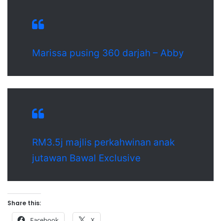
Marissa pusing 360 darjah – Abby
RM3.5j majlis perkahwinan anak
jutawan Bawal Exclusive
Share this:
Facebook
X