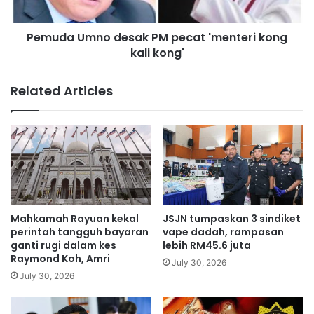
b
m
a
n
d
Pemuda Umno desak PM pecat 'menteri kong
o
a
kali kong'
d
n
e
a
s
Related Articles
n
a
t
k
a
P
n
M
a
p
h
e
B
c
u
a
m
t
Mahkamah Rayuan kekal
JSJN tumpaskan 3 sindiket
i
'
perintah tangguh bayaran
vape dadah, rampasan
p
m
ganti rugi dalam kes
lebih RM45.6 juta
u
Raymond Koh, Amri
e
July 30, 2026
t
n
July 30, 2026
e
t
r
e