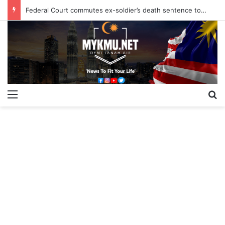
Federal Court commutes ex-soldier’s death sentence to 40 years
Menu
S