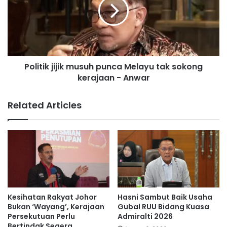
d
i
a
t
l
i
a
k
h
j
c
i
u
Politik jijik musuh punca Melayu tak sokong
j
b
kerajaan - Anwar
i
a
k
a
m
Related Articles
n
u
I
s
s
u
r
h
a
p
e
u
l
n
f
c
i
a
Kesihatan Rakyat Johor
Hasni Sambut Baik Usaha
t
M
Bukan ‘Wayang’, Kerajaan
Gubal RUU Bidang Kuasa
n
e
Persekutuan Perlu
Admiralti 2026
a
Bertindak Segera
l