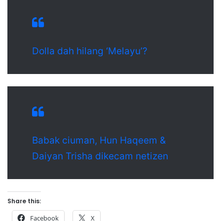
Dolla dah hilang ‘Melayu’?
Babak ciuman, Hun Haqeem &
Daiyan Trisha dikecam netizen
Share this:
Facebook
X