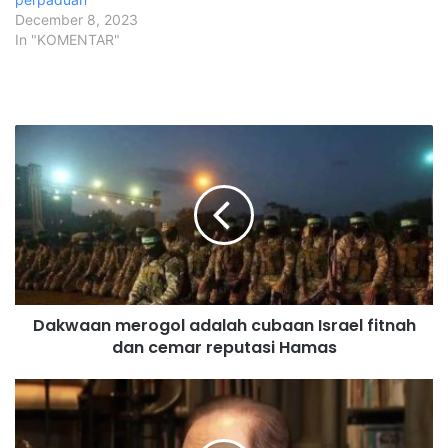
December 8, 2023
In "KOMENTAR"
D
a
k
w
a
a
n
m
e
Dakwaan merogol adalah cubaan Israel fitnah
r
dan cemar reputasi Hamas
o
g
o
P
l
o
a
l