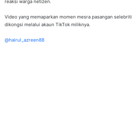
reaksi warga netizen.
Video yang memaparkan momen mesra pasangan selebriti
dikongsi melalui akaun TikTok miliknya.
@hairul_azreen88
My GF @Hanis Zalikha