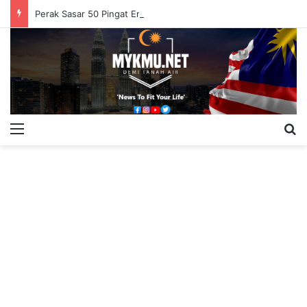
Perak Sasar 50 Pingat Emas SUKMA, 25 Para SUKMA
Menu
S