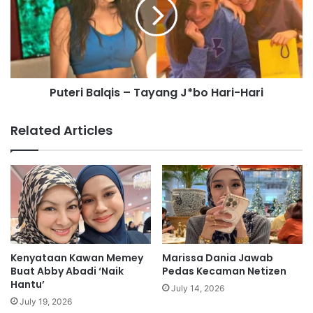
H
e
i
r
n
i
t
B
’
a
H
l
u
Puteri Balqis – Tayang J*bo Hari-Hari
q
b
i
u
s
Related Articles
n
–
g
T
a
a
n
y
C
a
i
n
n
g
t
J
a
*
Kenyataan Kawan Memey
Marissa Dania Jawab
D
b
Buat Abby Abadi ‘Naik
Pedas Kecaman Netizen
e
o
Hantu’
July 14, 2026
n
H
July 19, 2026
g
a