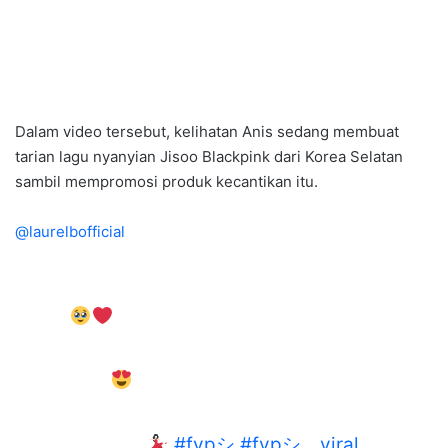
Dalam video tersebut, kelihatan Anis sedang membuat
tarian lagu nyanyian Jisoo Blackpink dari Korea Selatan
sambil mempromosi produk kecantikan itu.
@laurelbofficial
Cantiknya our Malaysian Sweetheart @anis
sofea
Memati ingat Jisoo
@blackpinkofficial tadi. So in love with her
skin OMG!
Anyway, khas buat 1000 orang
terawal, jom redeem Mixberry by clicking the
link in bio now
#fypシ
#fypシ゚viral