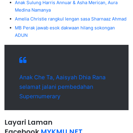
Anak Sulung Harris Annuar & Asha Merican, Aura
Medina Namanya
Amelia Christie rangkul lengan sasa Sharnaaz Ahmad
MB Perak jawab esok dakwaan hilang sokongan
ADUN
Anak Che Ta, Aaisyah Dhia Rana
selamat jalani pembedahan
Supernumerary
Layari Laman
Facebook
MYKMU.NET