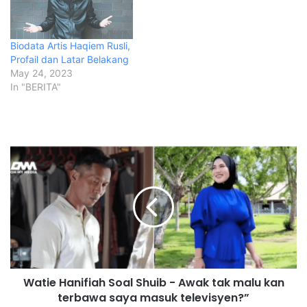
Biodata Artis Haqiem Rusli,
Profail dan Latar Belakang
May 24, 2023
In "BERITA"
W
a
t
i
e
H
a
n
i
Watie Hanifiah Soal Shuib - Awak tak malu kan
f
terbawa saya masuk televisyen?”
i