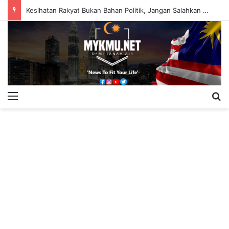
Kesihatan Rakyat Bukan Bahan Politik, Jangan Salahkan Onn Hafiz – Haslinda Salleh
Menu
S