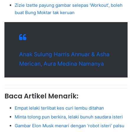
Zizie Izette payung gambar selepas ‘Workout’, boleh
buat Bung Moktar tak keruan
Anak Sulung Harris Annuar & Asha
Merican, Aura Medina Namanya
Baca Artikel Menarik:
Empat lelaki terlibat kes curi lembu ditahan
Minta tolong pun berkira, lelaki bunuh saudara isteri
Gambar Elon Musk menari dengan ‘robot isteri’ palsu