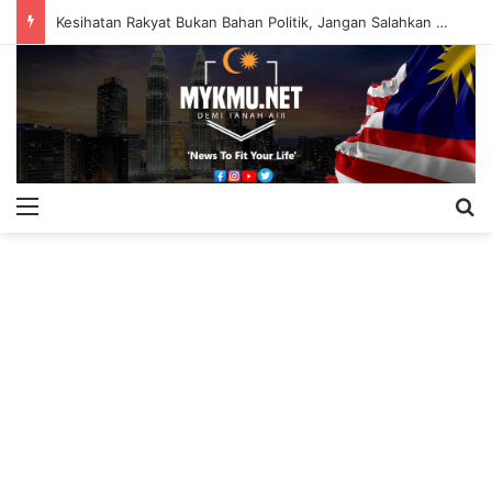
Kesihatan Rakyat Bukan Bahan Politik, Jangan Salahkan Onn Hafiz – Haslinda Salleh
Menu
S