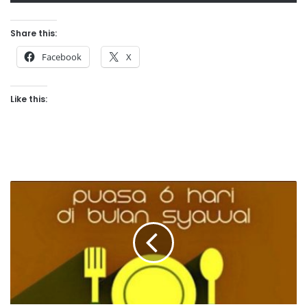
Share this:
Facebook
X
Like this:
C
a
r
a
b
e
t
u
l