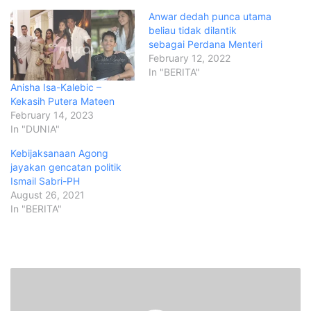
Anwar dedah punca utama
beliau tidak dilantik
sebagai Perdana Menteri
February 12, 2022
In "BERITA"
Anisha Isa-Kalebic –
Kekasih Putera Mateen
February 14, 2023
In "DUNIA"
Kebijaksanaan Agong
jayakan gencatan politik
Ismail Sabri-PH
August 26, 2021
In "BERITA"
A
g
o