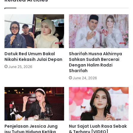
i
r
a
u
n
s
b
k
e
a
r
n
s
-
e
L
j
o
Datuk Red Umum Bakal
Sharifah Husna Akhirnya
a
k
Nikahi Kekasih Julai Depan
Sahkan Sudah Bercerai
r
e
Dengan Halim Radzi
June 25, 2026
a
Sharifah
h
June 24, 2026
P
e
t
r
o
n
a
Penjelasan Jessica Jung
Nur Sajat Luah Rasa Sebak
s
isu Tutup Hidung Ketika
& Terharu [VIDEO]
d