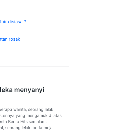
hir disiasat?
atan rosak