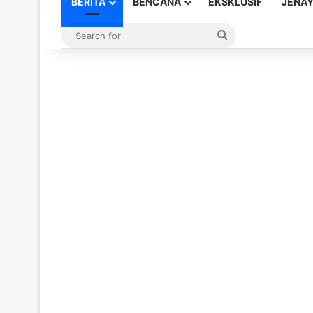
BERITA
BENCANA
EKSKLUSIF
JENA
Search
for