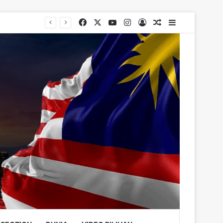
Facebook
X
YouTube
Instagram
Log In
Random Article
Sidebar