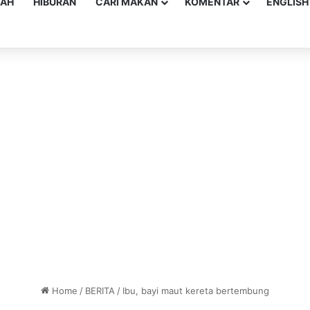
YAH
HIBURAN
CARI MAKAN
KOMENTAR
ENGLISH
Home
/
BERITA
/
Ibu, bayi maut kereta bertembung