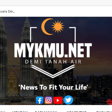
uara Demi Pesakit, Jangan Diputarbelitkan – Hasrunizah