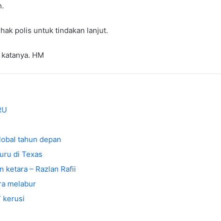
n.
k polis untuk tindakan lanjut.
” katanya. HM
RU
lobal tahun depan
uru di Texas
ketara – Razlan Rafii
ra melabur
 kerusi