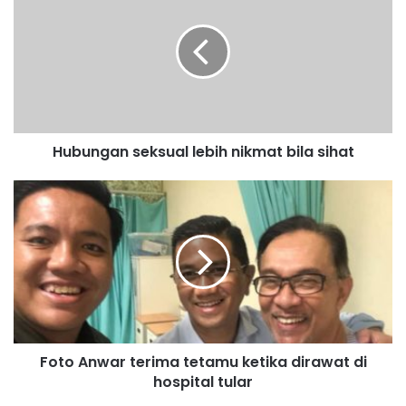
b
u
n
g
a
n
s
Hubungan seksual lebih nikmat bila sihat
e
k
s
F
u
o
a
t
l
o
l
A
e
n
b
w
i
a
h
r
Foto Anwar terima tetamu ketika dirawat di
n
t
i
hospital tular
e
k
r