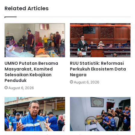
m
i
Related Articles
a
m
t
a
b
t
i
e
l
t
a
a
s
m
i
u
h
k
UMNO Putatan Bersama
RUU Statistik: Reformasi
a
e
Masyarakat, Komited
Perkukuh Ekosistem Data
t
t
Selesaikan Kebajikan
Negara
Penduduk
i
August 6, 2026
k
August 6, 2026
a
d
i
r
a
w
a