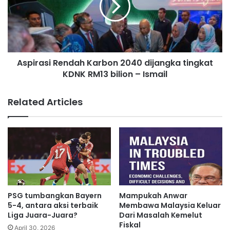
l
r
a
a
r
s
p
i
a
R
Aspirasi Rendah Karbon 2040 dijangka tingkat
k
e
a
KDNK RM13 bilion – Ismail
n
i
d
s
a
Related Articles
t
h
o
K
k
a
i
r
n
b
g
o
a
n
n
2
t
0
PSG tumbangkan Bayern
Mampukah Anwar
i
4
5-4, antara aksi terbaik
Membawa Malaysia Keluar
-
0
Liga Juara-Juara?
Dari Masalah Kemelut
R
Fiskal
d
April 30, 2026