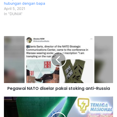
hubungan dengan bapa
April 5, 2021
In "DUNIA"
P
e
g
a
w
a
i
N
A
Pegawai NATO diselar pakai stoking anti-Russia
T
O
d
A
i
s
s
p
e
i