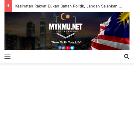
Kesihatan Rakyat Bukan Bahan Politik, Jangan Salahkan Onn Hafiz – Haslinda Salleh
Menu
S