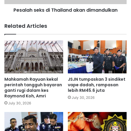
a
e
r
Pesalah seks di Thailand akan dimandulkan
k
j
s
e
d
Related Articles
n
i
g
T
k
h
a
a
u
i
t
l
t
a
i
n
d
d
Mahkamah Rayuan kekal
JSJN tumpaskan 3 sindiket
a
a
perintah tangguh bayaran
vape dadah, rampasan
k
k
ganti rugi dalam kes
lebih RM45.6 juta
b
Raymond Koh, Amri
a
July 30, 2026
a
n
July 30, 2026
y
d
a
i
r
m
w
a