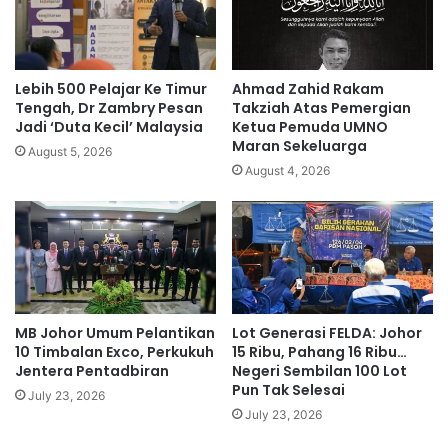
N
r
D
a
E
j
F
a
Lebih 500 Pelajar Ke Timur
Ahmad Zahid Rakam
d
a
Tengah, Dr Zambry Pesan
Takziah Atas Pemergian
i
n
Jadi ‘Duta Kecil’ Malaysia
Ketua Pemuda UMNO
l
Maran Sekeluarga
,
August 5, 2026
a
e
August 4, 2026
k
m
s
p
a
a
n
t
a
l
k
a
a
g
MB Johor Umum Pelantikan
Lot Generasi FELDA: Johor
n
i
10 Timbalan Exco, Perkukuh
15 Ribu, Pahang 16 Ribu…
d
f
Jentera Pentadbiran
Negeri Sembilan 100 Lot
e
a
Pun Tak Selesai
n
July 23, 2026
i
July 23, 2026
g
l
a
r