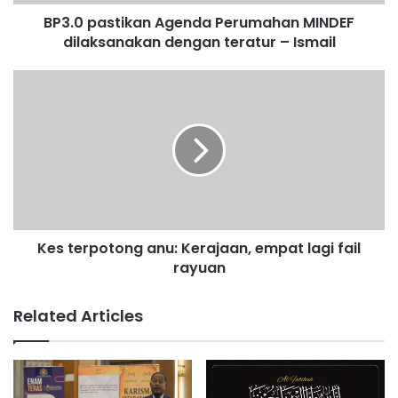
t
BP3.0 pastikan Agenda Perumahan MINDEF
i
dilaksanakan dengan teratur – Ismail
k
a
n
K
A
e
g
s
e
t
n
e
d
r
a
p
P
o
e
t
r
Kes terpotong anu: Kerajaan, empat lagi fail
o
u
rayuan
n
m
g
a
a
Related Articles
h
n
a
u
n
:
M
K
I
e