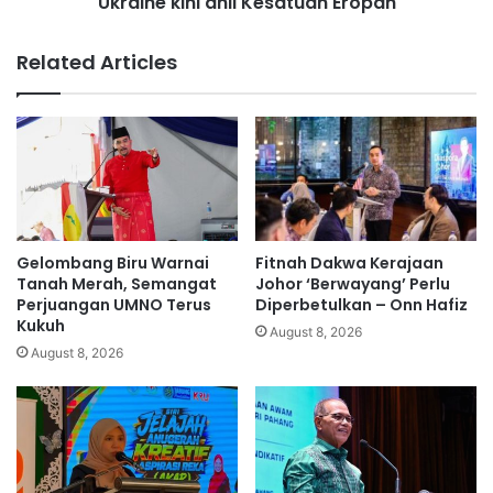
Ukraine kini ahli Kesatuan Eropah
n
n
i
L
a
Related Articles
e
h
l
l
a
i
k
K
i
e
T
s
e
a
r
t
b
u
Gelombang Biru Warnai
Fitnah Dakwa Kerajaan
a
a
Tanah Merah, Semangat
Johor ‘Berwayang’ Perlu
i
n
Perjuangan UMNO Terus
Diperbetulkan – Onn Hafiz
k
Kukuh
E
August 8, 2026
d
r
August 8, 2026
i
o
I
p
n
a
d
h
i
a