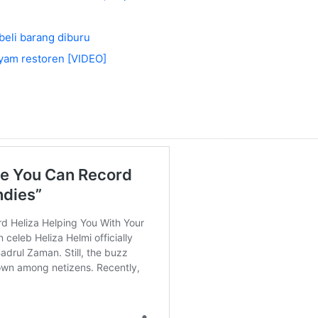
beli barang diburu
yam restoren [VIDEO]