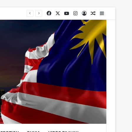
Facebook
X
YouTube
Instagram
Log In
Random Article
Sidebar
rugs