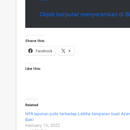
Objek berputar menyeramkan di Bim
Share this:
Facebook
X
Like this:
Related
NFA laporan polis terhadap Lalitha tamparan buat Aza
Baki
February 13, 2022