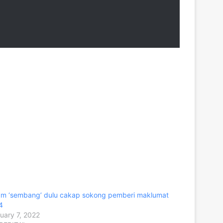
m ‘sembang’ dulu cakap sokong pemberi maklumat
4
uary 7, 2022