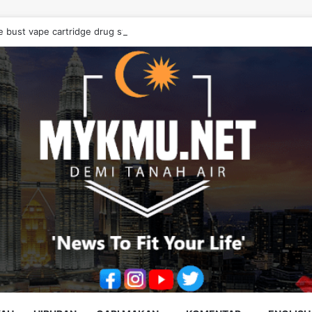
e bust vape cartridge drug syndicate, seize RM10.68 million worth of d