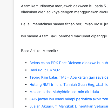
Azam kemudiannya menjawab dakwaan itu pada 5 Ja
dilakukan oleh adiknya dengan menggunakan akau
Beliau memfailkan saman fitnah berjumlah RM10 jut
Isu saham Azam Baki, pemberi maklumat dipanggil
Baca Artikel Menarik :
Bekas calon PRK Port Dickson didakwa bunuh
Hadi ugut UMNO?
Teong Kim balas TMJ – Apa kaitan gaji saya 
Hutang RM1 trilion: ‘Tahniah Guan Eng, abah ka
Mazlan bidas Muhyiddin, cermin diri dulu
JAIS jawab isu lelaki mimpi peristiwa akhir z
Jualan Akuarium Mangkuk Dihentikan Sebagai 