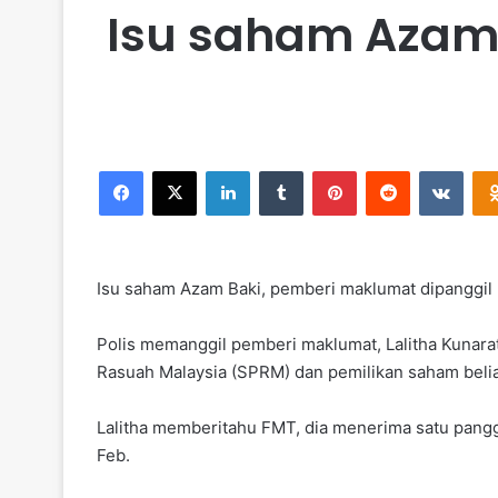
Isu saham Azam 
Facebook
X
LinkedIn
Tumblr
Pinterest
Reddit
VKontakte
Isu saham Azam Baki, pemberi maklumat dipanggil
Polis memanggil pemberi maklumat, Lalitha Kunar
Rasuah Malaysia (SPRM) dan pemilikan saham beli
Lalitha memberitahu FMT, dia menerima satu panggi
Feb.