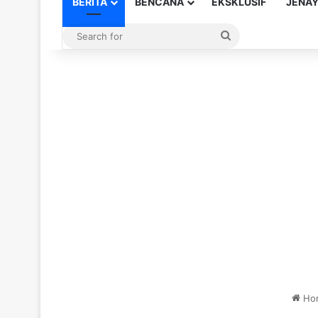
BERITA
BENCANA
EKSKLUSIF
JENA
Search
for
Ho