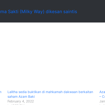
a Sakti (Milky Way) dikesan saintis
m
Lalitha sedia buktikan di mahkamah dakwaan berkaitan
Aza
saham Azam Baki
– C
February 4, 2022
Jan