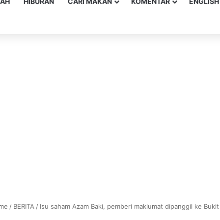
YAH
HIBURAN
CARI MAKAN
KOMENTAR
ENGLISH
me
/
BERITA
/
Isu saham Azam Baki, pemberi maklumat dipanggil ke Buki