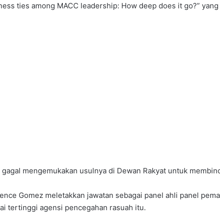
iness ties among MACC leadership: How deep does it go?” yang d
asa gagal mengemukakan usulnya di Dewan Rakyat untuk membin
nce Gomez meletakkan jawatan sebagai panel ahli panel pem
tertinggi agensi pencegahan rasuah itu.