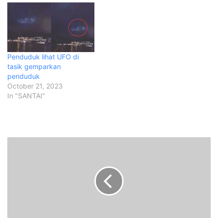
Penduduk lihat UFO di
tasik gemparkan
penduduk
October 21, 2023
In "SANTAI"
‘
T
u
j
u
h
j
a