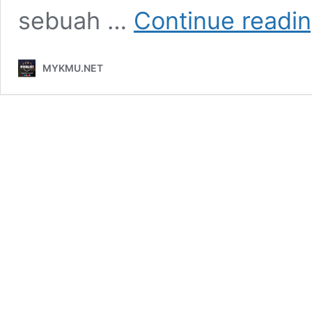
sebuah …
Continue readi
MYKMU.NET