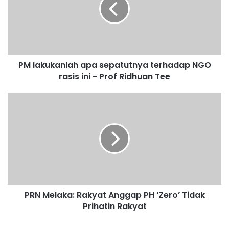
k
u
k
a
n
PM lakukanlah apa sepatutnya terhadap NGO
l
rasis ini - Prof Ridhuan Tee
a
h
a
P
p
R
a
N
s
M
e
e
p
l
a
a
t
k
u
a
t
PRN Melaka: Rakyat Anggap PH ‘Zero’ Tidak
:
n
Prihatin Rakyat
R
y
a
a
k