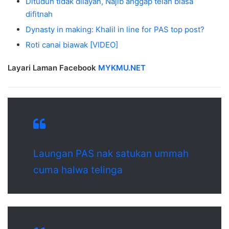
Dituduh tidak dilayan, Najib anggap telah biasa
difitnah
Dynasty in making: Khalil in line for PAS top post?
Roti canai biawak [VIDEO]
Layari Laman Facebook
MYKMU.NET
Laungan PAS nak satukan ummah
cuma halwa telinga