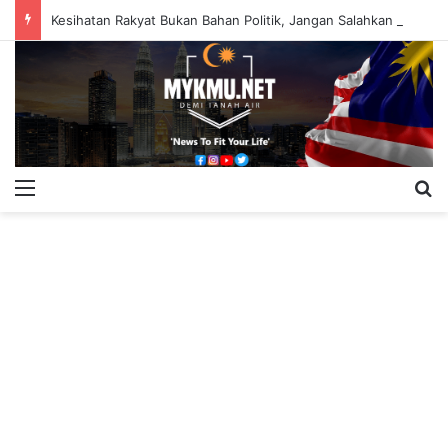
Kesihatan Rakyat Bukan Bahan Politik, Jangan Salahkan Onn Hafiz – Haslinda Salleh
Menu
S