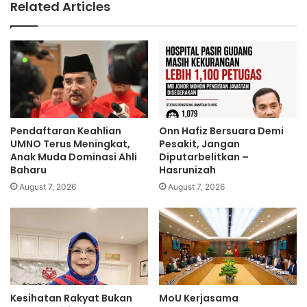
Related Articles
t
y
e
a
r
t
h
A
a
n
d
g
a
g
p
a
N
p
Pendaftaran Keahlian
Onn Hafiz Bersuara Demi
G
P
UMNO Terus Meningkat,
Pesakit, Jangan
O
H
Anak Muda Dominasi Ahli
Diputarbelitkan –
r
Baharu
Hasrunizah
‘
a
Z
August 7, 2026
August 7, 2026
s
e
i
r
s
o
i
’
n
T
i
i
-
d
Kesihatan Rakyat Bukan
MoU Kerjasama
P
a