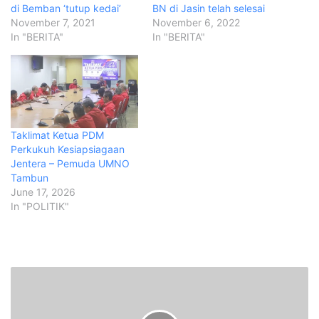
di Bemban ‘tutup kedai’
BN di Jasin telah selesai
November 7, 2021
November 6, 2022
In "BERITA"
In "BERITA"
Taklimat Ketua PDM
Perkukuh Kesiapsiagaan
Jentera – Pemuda UMNO
Tambun
June 17, 2026
In "POLITIK"
P
M
l
a