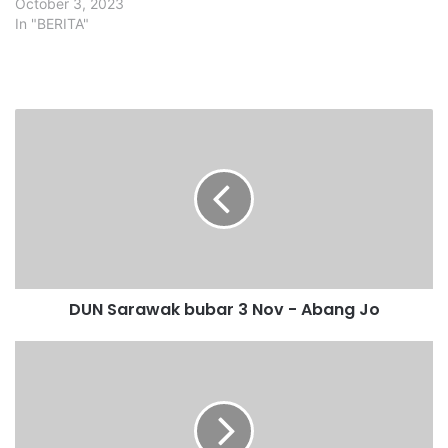
October 3, 2023
In "BERITA"
D
U
N
S
a
r
a
w
a
DUN Sarawak bubar 3 Nov - Abang Jo
k
b
u
K
b
e
a
t
r
e
3
p