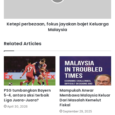
N
i
o
p
v
e
-
r
Ketepi perbezaan, fokus jayakan bajet Keluarga
A
b
b
Malaysia
e
a
z
n
a
Related Articles
g
a
J
n
o
,
f
o
k
u
s
j
PSG tumbangkan Bayern
Mampukah Anwar
a
5-4, antara aksi terbaik
Membawa Malaysia Keluar
y
Liga Juara-Juara?
Dari Masalah Kemelut
Fiskal
a
April 30, 2026
k
September 29, 2025