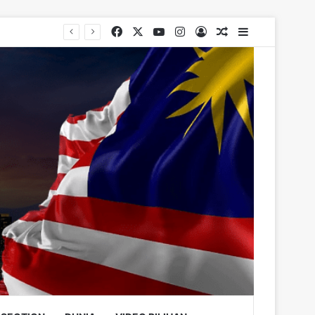
Facebook
X
YouTube
Instagram
Log In
Random Article
Sidebar