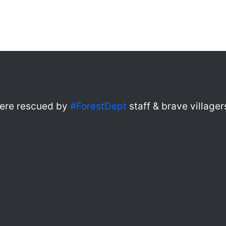
were rescued by
#ForestDept
staff & brave village