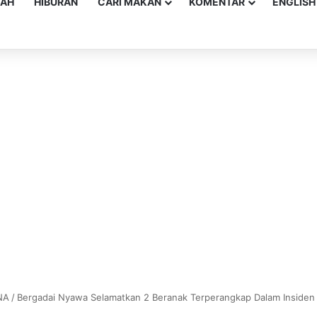
YAH
HIBURAN
CARI MAKAN
KOMENTAR
ENGLISH
NA
/
Bergadai Nyawa Selamatkan 2 Beranak Terperangkap Dalam Insiden 