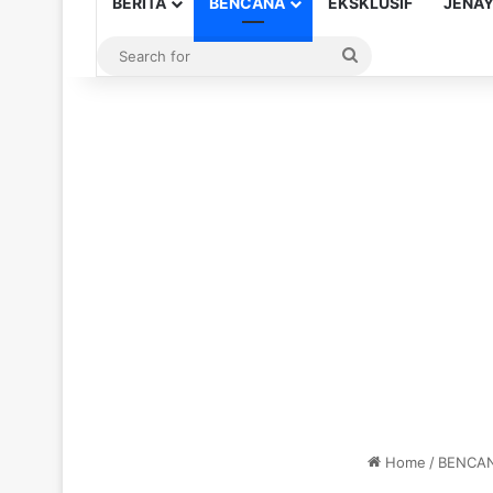
BERITA
BENCANA
EKSKLUSIF
JENA
Search
for
Home
/
BENCA