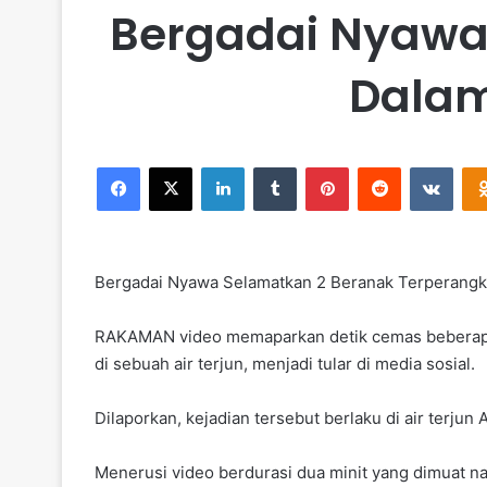
Bergadai Nyawa
Dalam
Facebook
X
LinkedIn
Tumblr
Pinterest
Reddit
VKontakte
Bergadai Nyawa Selamatkan 2 Beranak Terperangka
RAKAMAN video memaparkan detik cemas beberapa o
di sebuah air terjun, menjadi tular di media sosial.
Dilaporkan, kejadian tersebut berlaku di air terjun 
Menerusi video berdurasi dua minit yang dimuat nai