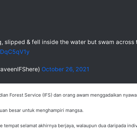
g, slipped & fell inside the water but swam across 
6TDqC5qV1y
aveenIFShere)
October 26, 2021
Indian Forest Service (IFS) dan orang awam menggadaikan nyaw
atuan besar untuk menghampiri mangsa.
empat selamat akhirnya berjaya, walaupun dua daripada indivi