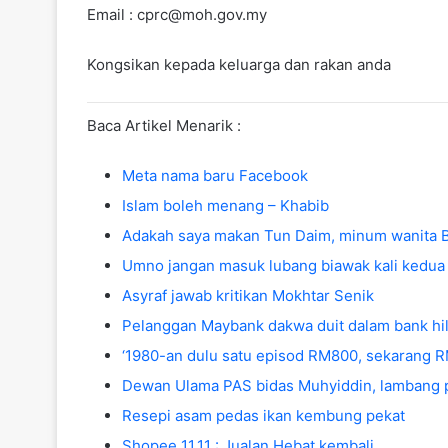
Email :
cprc@moh.gov.my
Kongsikan kepada keluarga dan rakan anda
Baca Artikel Menarik :
Meta nama baru Facebook
Islam boleh menang – Khabib
Adakah saya makan Tun Daim, minum wanita 
Umno jangan masuk lubang biawak kali kedua
Asyraf jawab kritikan Mokhtar Senik
Pelanggan Maybank dakwa duit dalam bank hi
‘1980-an dulu satu episod RM800, sekarang R
Dewan Ulama PAS bidas Muhyiddin, lambang pi
Resepi asam pedas ikan kembung pekat
Shopee 11.11 : Jualan Hebat kembali