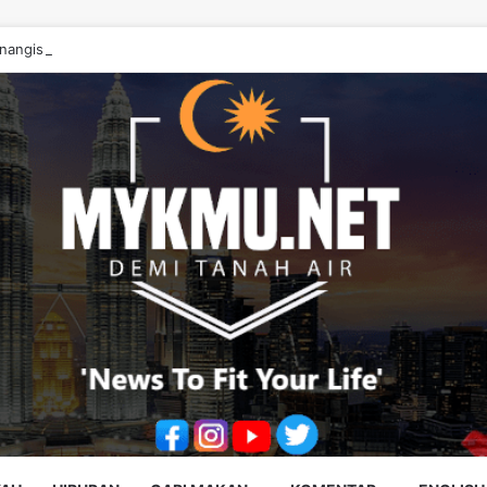
angis Peluk Kak Ani, Subhanallah…” – Noraniza Idris