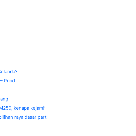
Belanda?
 – Puad
lang
M250, kenapa kejam!’
lihan raya dasar parti