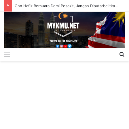
Onn Hafiz Bersuara Demi Pesakit, Jangan Diputarbelitkan – Hasrunizah
Menu
S