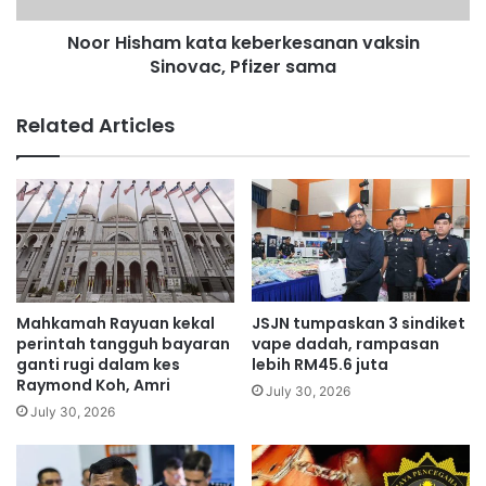
o
a
l
Noor Hisham kata keberkesanan vaksin
m
a
Sinovac, Pfizer sama
k
t
a
s
t
Related Articles
u
a
n
k
a
e
t
b
A
e
i
r
d
k
i
e
l
s
Mahkamah Rayuan kekal
JSJN tumpaskan 3 sindiket
a
a
perintah tangguh bayaran
vape dadah, rampasan
d
n
ganti rugi dalam kes
lebih RM45.6 juta
h
Raymond Koh, Amri
a
July 30, 2026
a
n
July 30, 2026
l
v
u
a
a
k