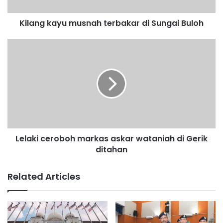
a
y
Kilang kayu musnah terbakar di Sungai Buloh
u
m
u
L
s
e
n
l
a
a
h
k
t
i
e
c
r
e
b
r
Lelaki ceroboh markas askar wataniah di Gerik
a
o
k
ditahan
b
a
o
r
h
Related Articles
d
m
i
a
S
r
u
k
n
a