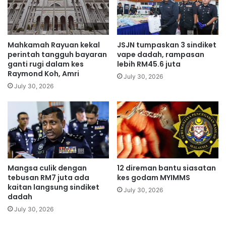
g
s
a
a
i
s
B
k
Mahkamah Rayuan kekal
JSJN tumpaskan 3 sindiket
u
a
perintah tangguh bayaran
vape dadah, rampasan
l
r
ganti rugi dalam kes
lebih RM45.6 juta
o
Raymond Koh, Amri
w
July 30, 2026
h
a
July 30, 2026
t
a
n
i
a
h
d
Mangsa culik dengan
12 direman bantu siasatan
i
tebusan RM7 juta ada
kes godam MYIMMS
G
kaitan langsung sindiket
e
July 30, 2026
dadah
r
July 30, 2026
i
k