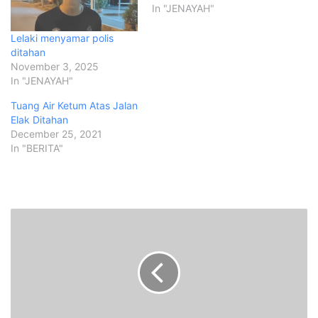
In "JENAYAH"
Lelaki menyamar polis
ditahan
November 3, 2025
In "JENAYAH"
Tuang Air Ketum Atas Jalan
Elak Ditahan
December 25, 2021
In "BERITA"
K
i
l
a
n
g
k