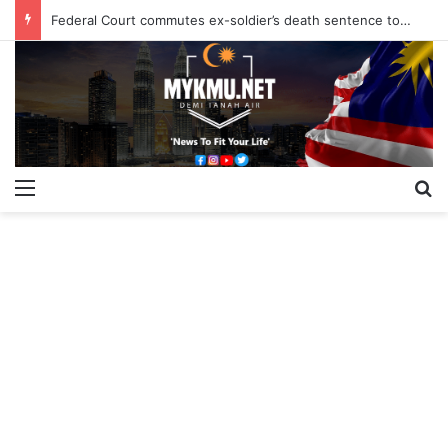
Federal Court commutes ex-soldier’s death sentence to 40 years
Menu
S