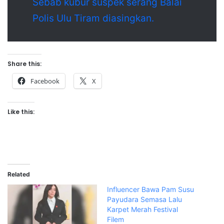
Sebab kubur suspek serang Balai
Polis Ulu Tiram diasingkan.
Share this:
Facebook
X
Like this:
Related
Influencer Bawa Pam Susu
Payudara Semasa Lalu
Karpet Merah Festival
Filem