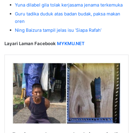
Yuna dilabel gila tolak kerjasama jenama terkemuka
Guru tadika duduk atas badan budak, paksa makan
oren
Ning Baizura tampil jelas isu ‘Siapa Rafah’
Layari Laman Facebook
MYKMU.NET