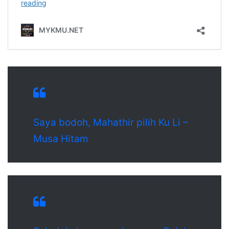
Saya bodoh, Mahathir pilih Ku Li –
Musa Hitam