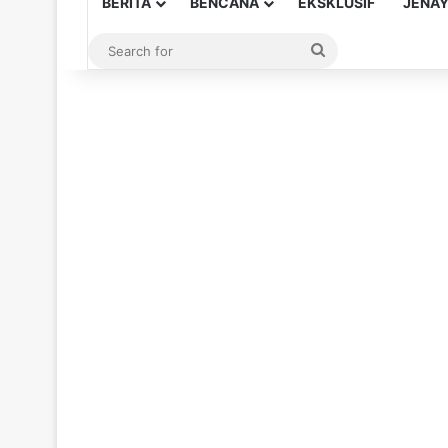
BERITA
BENCANA
EKSKLUSIF
JENA
Search
for