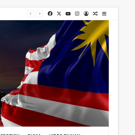
Facebook
X
YouTube
Instagram
Log In
Random Article
Sidebar