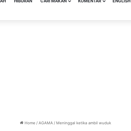
YAH
HIBURAN
CARI MAKAN
KOMENTAR
ENGLISH
Home
/
AGAMA
/
Meninggal ketika ambil wuduk