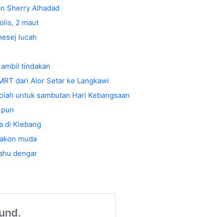
an Sherry Alhadad
olis, 2 maut
mesej lucah
ambil tindakan
MRT dari Alor Setar ke Langkawi
ekolah untuk sambutan Hari Kebangsaan
 pun
a di Klebang
elakon muda
ahu dengar