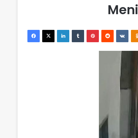
Meni
Facebook
X
LinkedIn
Tumblr
Pinterest
Reddit
VKontakte