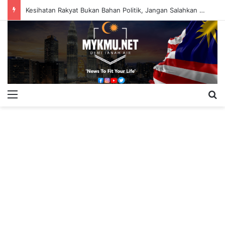
Kesihatan Rakyat Bukan Bahan Politik, Jangan Salahkan Onn Hafiz – Haslinda Salleh
Menu
S