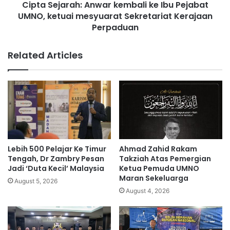
Cipta Sejarah: Anwar kembali ke Ibu Pejabat
n
r
i
UMNO, ketuai mesyuarat Sekretariat Kerajaan
a
a
h
Perpaduan
:
A
Related Articles
n
w
a
r
k
e
m
b
a
Lebih 500 Pelajar Ke Timur
Ahmad Zahid Rakam
l
Tengah, Dr Zambry Pesan
Takziah Atas Pemergian
i
Jadi ‘Duta Kecil’ Malaysia
Ketua Pemuda UMNO
k
Maran Sekeluarga
August 5, 2026
e
August 4, 2026
I
b
u