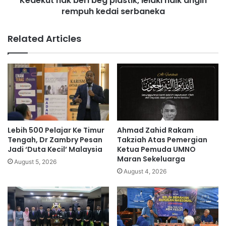
Kedekut nak beri beg plastik, lelaki naik angin
o
rempuh kedai serbaneka
b
s
e
i
r
Related Articles
k
i
a
b
l
e
‘
g
t
p
e
l
r
a
b
s
a
t
Lebih 500 Pelajar Ke Timur
Ahmad Zahid Rakam
n
i
Tengah, Dr Zambry Pesan
Takziah Atas Pemergian
g
k
Jadi ‘Duta Kecil’ Malaysia
Ketua Pemuda UMNO
’
Maran Sekeluarga
,
August 5, 2026
k
l
August 4, 2026
e
e
b
l
u
a
m
k
b
i