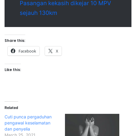
Pasangan kekasih dikejar 10 MPV
sejauh 130km
Share this:
Facebook
X
Like this:
Related
Cuti punca pergaduhan
pengawal keselamatan
dan penyelia
March 25, 2021