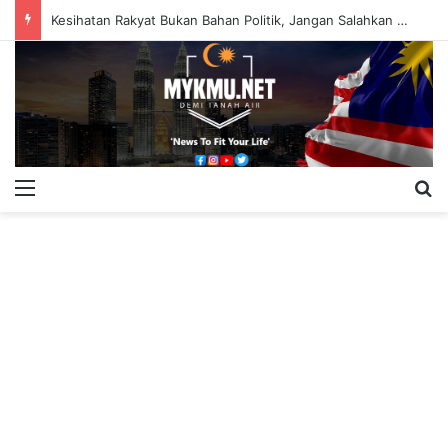
Kesihatan Rakyat Bukan Bahan Politik, Jangan Salahkan Onn Hafiz – Haslinda Salleh
Menu
S