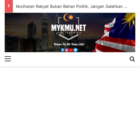
Kesihatan Rakyat Bukan Bahan Politik, Jangan Salahkan Onn Hafiz – Haslinda Salleh
Menu
S