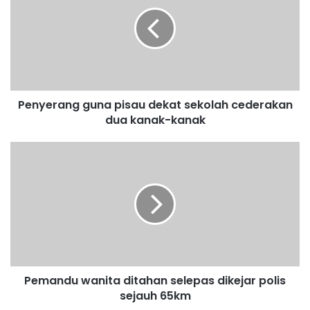
n
y
e
r
a
n
g
Penyerang guna pisau dekat sekolah cederakan
g
dua kanak-kanak
u
n
a
P
p
e
i
m
s
a
a
n
u
d
d
u
e
w
k
a
a
Pemandu wanita ditahan selepas dikejar polis
n
t
sejauh 65km
i
s
t