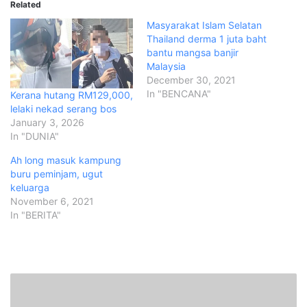
Related
Masyarakat Islam Selatan
Thailand derma 1 juta baht
bantu mangsa banjir
Malaysia
December 30, 2021
In "BENCANA"
Kerana hutang RM129,000,
lelaki nekad serang bos
January 3, 2026
In "DUNIA"
Ah long masuk kampung
buru peminjam, ugut
keluarga
November 6, 2021
In "BERITA"
P
e