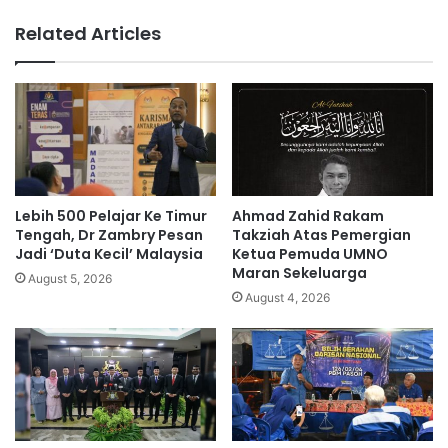
e
a
Related Articles
k
d
o
i
l
t
a
a
h
h
c
a
e
n
d
s
e
e
Lebih 500 Pelajar Ke Timur
Ahmad Zahid Rakam
r
l
Tengah, Dr Zambry Pesan
Takziah Atas Pemergian
a
e
Jadi ‘Duta Kecil’ Malaysia
Ketua Pemuda UMNO
k
Maran Sekeluarga
p
August 5, 2026
a
a
August 4, 2026
n
s
d
d
u
i
a
k
k
e
a
j
n
a