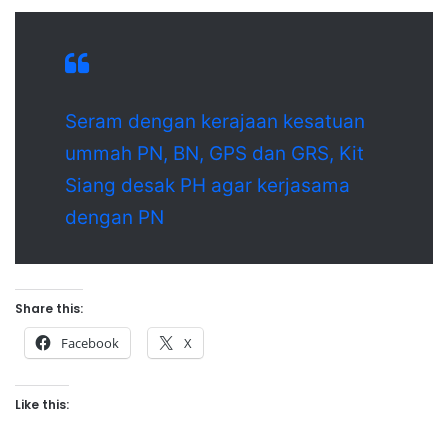
Seram dengan kerajaan kesatuan
ummah PN, BN, GPS dan GRS, Kit
Siang desak PH agar kerjasama
dengan PN
Share this:
Facebook
X
Like this: