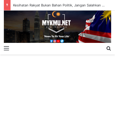
Kesihatan Rakyat Bukan Bahan Politik, Jangan Salahkan Onn Hafiz – Haslinda Salleh
Menu
S