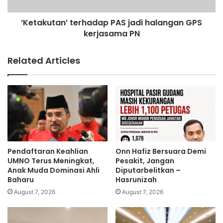
y
t
t
a
i
‘Ketakutan’ terhadap PAS jadi halangan GPS
n
h
kerjasama PN
’
a
t
r
e
Related Articles
p
r
e
h
r
a
a
d
n
a
g
p
t
P
e
A
r
S
Pendaftaran Keahlian
Onn Hafiz Bersuara Demi
h
j
UMNO Terus Meningkat,
Pesakit, Jangan
a
a
Anak Muda Dominasi Ahli
Diputarbelitkan –
d
Baharu
Hasrunizah
d
a
i
August 7, 2026
August 7, 2026
p
h
B
a
N
l