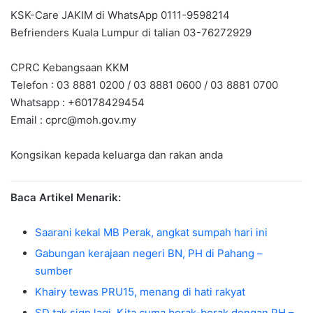
KSK-Care JAKIM di WhatsApp 0111-9598214
Befrienders Kuala Lumpur di talian 03-76272929
CPRC Kebangsaan KKM
Telefon : 03 8881 0200 / 03 8881 0600 / 03 8881 0700
Whatsapp : +60178429454
Email :
cprc@moh.gov.my
Kongsikan kepada keluarga dan rakan anda
Baca Artikel Menarik:
Saarani kekal MB Perak, angkat sumpah hari ini
Gabungan kerajaan negeri BN, PH di Pahang –
sumber
Khairy tewas PRU15, menang di hati rakyat
SD tak sign lagi. Kita cuma borak-borak dengan PH –