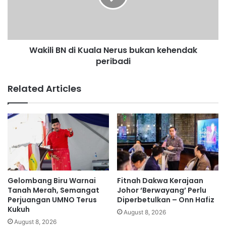
a
i
n
B
g
N
u
d
Wakili BN di Kuala Nerus bukan kehendak
n
i
a
peribadi
K
d
u
e
a
Related Articles
r
l
m
a
a
N
o
e
r
r
a
u
n
s
g
b
r
u
Gelombang Biru Warnai
Fitnah Dakwa Kerajaan
a
k
Tanah Merah, Semangat
Johor ‘Berwayang’ Perlu
m
a
Perjuangan UMNO Terus
Diperbetulkan – Onn Hafiz
a
Kukuh
n
August 8, 2026
i
k
August 8, 2026