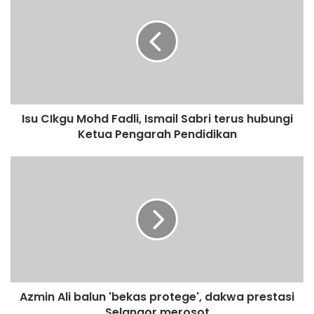
s
u
C
I
k
g
u
M
Isu CIkgu Mohd Fadli, Ismail Sabri terus hubungi
o
Ketua Pengarah Pendidikan
h
d
F
A
a
z
d
m
l
i
i
n
,
A
I
l
s
i
m
b
a
Azmin Ali balun 'bekas protege', dakwa prestasi
a
i
Selangor merosot
l