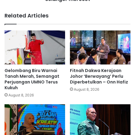
l
u
S
n
Related Articles
a
'
b
b
r
e
i
k
t
a
e
s
r
p
u
r
s
o
Gelombang Biru Warnai
Fitnah Dakwa Kerajaan
h
t
Tanah Merah, Semangat
Johor ‘Berwayang’ Perlu
u
e
Perjuangan UMNO Terus
Diperbetulkan – Onn Hafiz
b
Kukuh
g
August 8, 2026
u
e
August 8, 2026
n
'
g
,
i
d
K
a
e
k
t
w