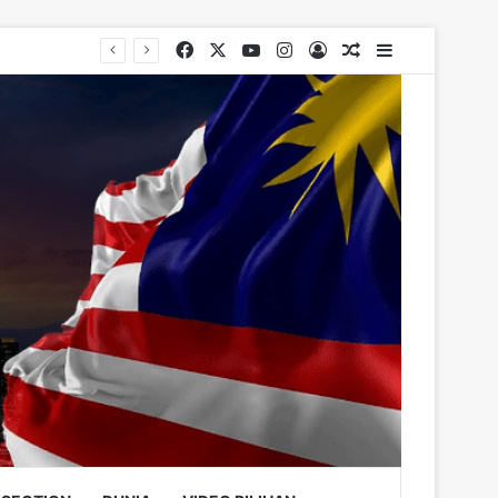
Facebook
X
YouTube
Instagram
Log In
Random Article
Sidebar