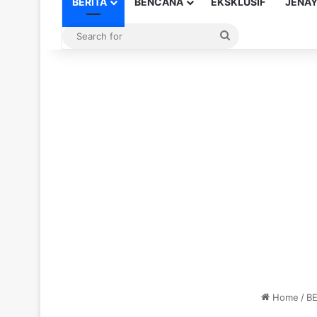
BERITA
BENCANA
EKSKLUSIF
JENA
Search
for
Home
/
BE