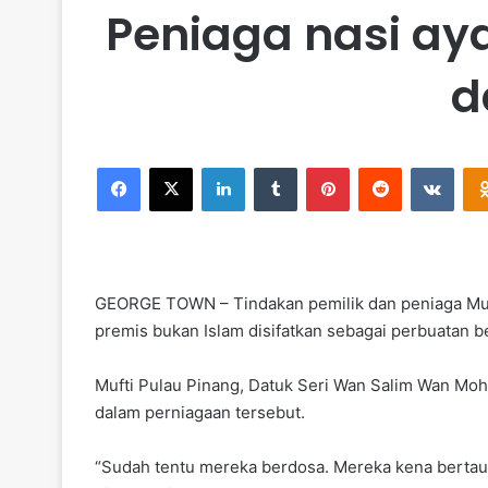
Peniaga nasi aya
d
Facebook
X
LinkedIn
Tumblr
Pinterest
Reddit
VKontakte
GEORGE TOWN – Tindakan pemilik dan peniaga Musli
premis bukan Islam disifatkan sebagai perbuatan 
Mufti Pulau Pinang, Datuk Seri Wan Salim Wan Moh
dalam perniagaan tersebut.
“Sudah tentu mereka berdosa. Mereka kena bertaub