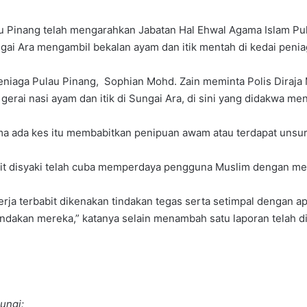
u Pinang telah mengarahkan Jabatan Hal Ehwal Agama Islam Pu
i Ara mengambil bekalan ayam dan itik mentah di kedai penia
 Peniaga Pulau Pinang, Sophian Mohd. Zain me­minta Polis Diraj
erai nasi ayam dan itik di Sungai Ara, di sini yang didakwa me
ada kes itu membabitkan peni­puan awam atau terdapat unsur ­
abit disyaki telah cuba memperdaya pengguna Muslim dengan men
ja terbabit dikenakan tindakan tegas serta setimpal dengan a
ndakan mereka,” kata­nya selain menambah satu laporan telah di
ungi: