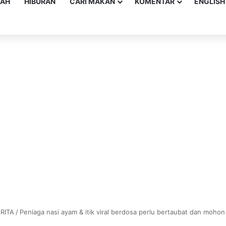
YAH
HIBURAN
CARI MAKAN
KOMENTAR
ENGLISH
RITA
/
Peniaga nasi ayam & itik viral berdosa perlu bertaubat dan mohon