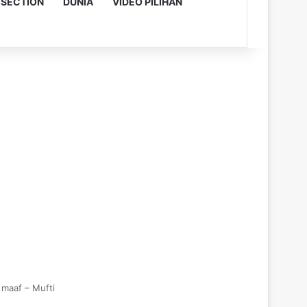
 SECTION
DUNIA
VIDEO PILIHAN
 maaf – Mufti