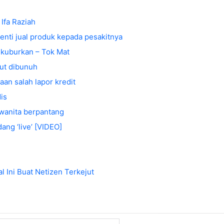
 Ifa Raziah
enti jual produk kepada pesakitnya
ikuburkan – Tok Mat
aut dibunuh
an salah lapor kredit
is
 wanita berpantang
ang ‘live’ [VIDEO]
 Ini Buat Netizen Terkejut