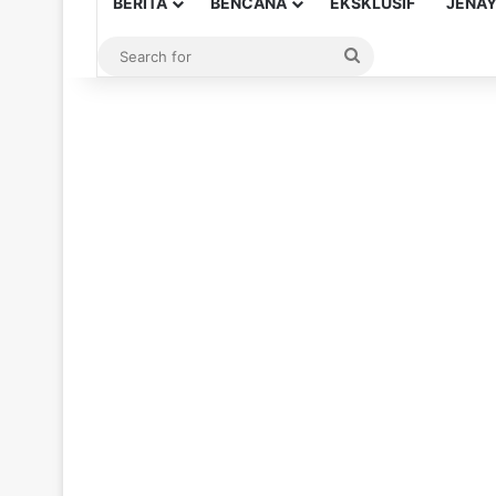
BERITA
BENCANA
EKSKLUSIF
JENA
Search
for