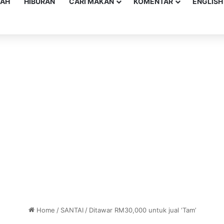
YAH
HIBURAN
CARI MAKAN
KOMENTAR
ENGLISH
Home
/
SANTAI
/
Ditawar RM30,000 untuk jual ‘Tam’