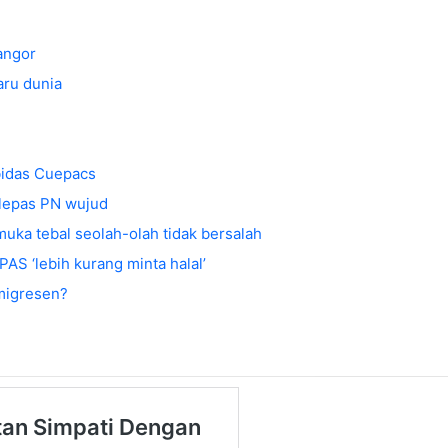
angor
aru dunia
 bidas Cuepacs
elepas PN wujud
muka tebal seolah-olah tidak bersalah
AS ‘lebih kurang minta halal’
imigresen?