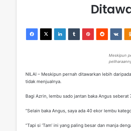
Ditawa
Facebook
X
LinkedIn
Tumblr
Pinterest
Reddit
VKontakte
Meskipun pe
peliharaann
NILAI – Meskipun pernah ditawarkan lebih daripada
tidak menjualnya.
Bagi Azrin, lembu sado jantan baka Angus seberat 
“Selain baka Angus, saya ada 40 ekor lembu katego
“Tapi si ‘Tam’ ini yang paling besar dan manja de