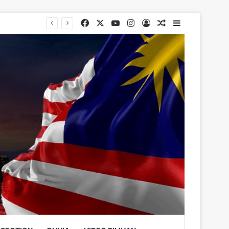
Facebook
X
YouTube
Instagram
Log In
Random Article
Sidebar