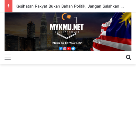
Kesihatan Rakyat Bukan Bahan Politik, Jangan Salahkan Onn Hafiz – Haslinda Salleh
Menu
S