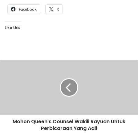
Facebook
X
Like this:
M
o
h
o
n
Q
u
e
e
Mohon Queen’s Counsel Wakili Rayuan Untuk
n
Perbicaraan Yang Adil
’
s