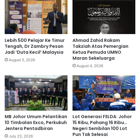
a
a
s
m
u
e
k
n
U
t
M
e
Lebih 500 Pelajar Ke Timur
Ahmad Zahid Rakam
r
Tengah, Dr Zambry Pesan
Takziah Atas Pemergian
i
Jadi ‘Duta Kecil’ Malaysia
Ketua Pemuda UMNO
Maran Sekeluarga
m
August 5, 2026
i
August 4, 2026
n
t
a
b
a
c
a
MB Johor Umum Pelantikan
Lot Generasi FELDA: Johor
s
10 Timbalan Exco, Perkukuh
15 Ribu, Pahang 16 Ribu…
u
Jentera Pentadbiran
Negeri Sembilan 100 Lot
r
Pun Tak Selesai
July 23, 2026
a