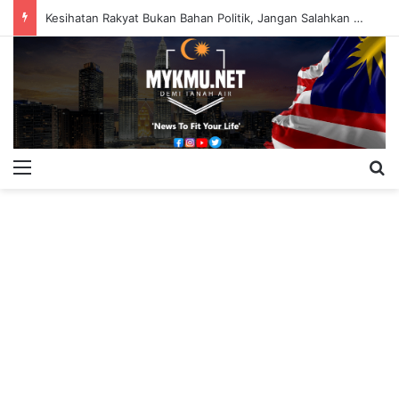
Kesihatan Rakyat Bukan Bahan Politik, Jangan Salahkan Onn Hafiz – Haslinda Salleh
Menu
S