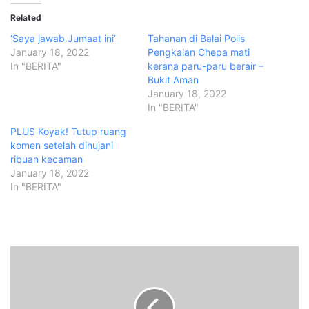
Related
‘Saya jawab Jumaat ini’
Tahanan di Balai Polis
January 18, 2022
Pengkalan Chepa mati
In "BERITA"
kerana paru-paru berair –
Bukit Aman
January 18, 2022
In "BERITA"
PLUS Koyak! Tutup ruang
komen setelah dihujani
ribuan kecaman
January 18, 2022
In "BERITA"
I
s
m
a