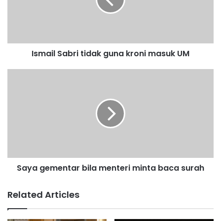
i
l
S
a
b
Ismail Sabri tidak guna kroni masuk UM
r
i
t
S
i
a
d
y
a
a
k
g
g
e
u
m
n
e
a
n
Saya gementar bila menteri minta baca surah
k
t
r
a
o
r
Related Articles
n
b
i
i
m
l