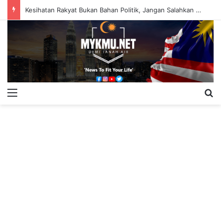
Kesihatan Rakyat Bukan Bahan Politik, Jangan Salahkan Onn Hafiz – Haslinda Salleh
Menu
S