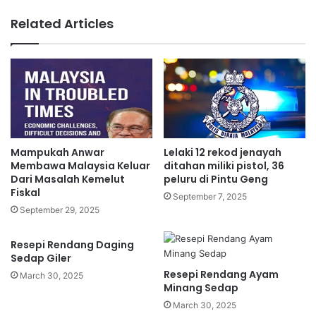
R
p
Related Articles
M
a
1
d
0
e
,
n
0
g
0
a
0
n
O
i
n
n
Mampukah Anwar
Lelaki 12 rekod jenayah
e
d
Membawa Malaysia Keluar
ditahan miliki pistol, 36
-
e
Dari Masalah Kemelut
peluru di Pintu Geng
O
Fiskal
k
September 7, 2025
f
s
September 29, 2025
f
p
’
e
Resepi Rendang Daging
d
m
Sedap Giler
i
u
Resepi Rendang Ayam
March 30, 2025
w
l
Minang Sedap
u
i
March 30, 2025
j
h