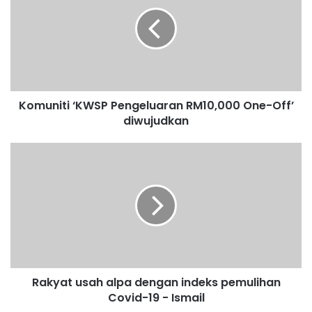
m
u
n
i
t
i
‘
Komuniti ‘KWSP Pengeluaran RM10,000 One-Off’
K
diwujudkan
W
S
P
R
P
a
e
k
n
y
g
a
e
t
l
u
u
s
a
a
r
Rakyat usah alpa dengan indeks pemulihan
h
a
Covid-19 - Ismail
a
n
l