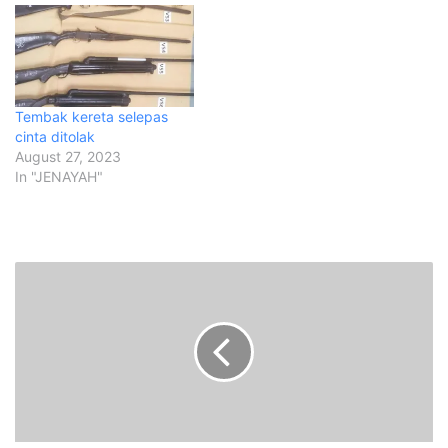
Tembak kereta selepas
cinta ditolak
August 27, 2023
In "JENAYAH"
B
a
n
t
u
a
n
K
e