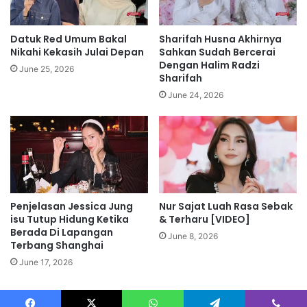
n
g
c
'
a
k
Datuk Red Umum Bakal
Sharifah Husna Akhirnya
k
e
Nikahi Kekasih Julai Depan
Sahkan Sudah Bercerai
k
b
Dengan Halim Radzi
June 25, 2026
a
Sharifah
u
n
m
June 24, 2026
t
b
r
u
a
n
n
g
s
a
k
Penjelasan Jessica Jung
Nur Sajat Luah Rasa Sebak
s
isu Tutup Hidung Ketika
& Terharu [VIDEO]
i
Berada Di Lapangan
t
June 8, 2026
Terbang Shanghai
a
June 17, 2026
w
a
r
a