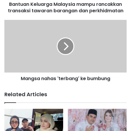
Bantuan Keluarga Malaysia mampu rancakkan
l
transaksi tawaran barangan dan perkhidmatan
u
a
r
M
g
a
a
n
M
g
a
s
l
a
a
n
y
a
s
h
i
Mangsa nahas 'terbang' ke bumbung
a
a
s
m
'
Related Articles
a
t
m
e
p
r
u
b
r
a
a
n