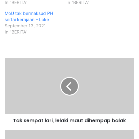
In "BERITA"
In "BERITA"
MoU tak bermaksud PH
sertai kerajaan – Loke
September 13, 2021
In "BERITA"
T
a
k
s
e
m
p
a
t
Tak sempat lari, lelaki maut dihempap balak
l
a
r
M