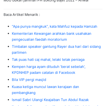
MoU bukan jaminan PH sokong Bajet 2022 – Anwar
Baca Artikel Menarik :
“Apa punya mangkuk”, kata Mahfuz kepada Hamzah
Kementerian Kewangan arahkan bank usahakan
pengecualian faedah moratorium
Timbalan speaker gantung Rayer dua hari dari sidang
parlimen
Tak puas hati caj mahal, lelaki tetak peniaga
Kempen harga ayam dituduh ‘berat sebelah’,
KPDNHEP padam catatan di Facebook
Bila VIP pergi masjid
Kuasa ketiga muncul lawan kerajaan dan
pembangkang
Ismail Sabri Ulangi Keajaiban Tun Abdul Razak