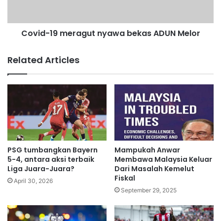
o
1
r
9
d
m
w
Covid-19 meragut nyawa bekas ADUN Melor
e
i
r
t
a
Related Articles
h
g
3
u
9
t
3
n
C
y
o
a
v
w
i
a
d
b
PSG tumbangkan Bayern
Mampukah Anwar
-
e
5-4, antara aksi terbaik
Membawa Malaysia Keluar
1
k
Liga Juara-Juara?
Dari Masalah Kemelut
9
Fiskal
a
April 30, 2026
d
s
September 29, 2025
e
A
a
D
t
U