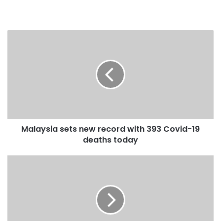
M
a
l
a
y
s
i
a
s
Malaysia sets new record with 393 Covid-19
e
deaths today
t
s
n
C
e
o
w
v
r
i
e
d
c
-