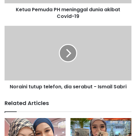
u
Ketua Pemuda PH meninggal dunia akibat
d
Covid-19
a
P
H
N
m
o
e
r
n
a
i
i
n
n
g
i
g
t
a
u
l
Noraini tutup telefon, dia serabut - Ismail Sabri
t
d
u
u
p
Related Articles
n
t
i
e
a
l
a
e
k
f