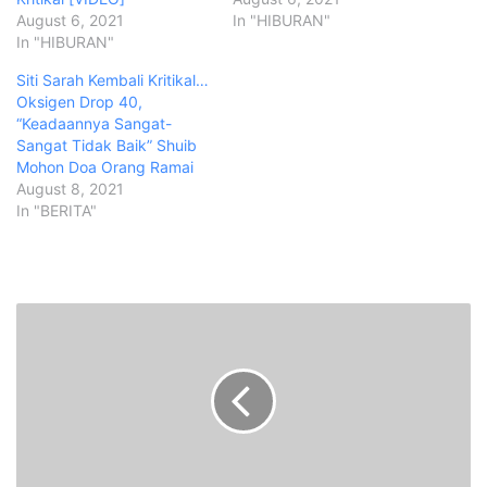
August 6, 2021
In "HIBURAN"
In "HIBURAN"
Siti Sarah Kembali Kritikal…
Oksigen Drop 40,
“Keadaannya Sangat-
Sangat Tidak Baik” Shuib
Mohon Doa Orang Ramai
August 8, 2021
In "BERITA"
K
e
t
u
a
P
e
m